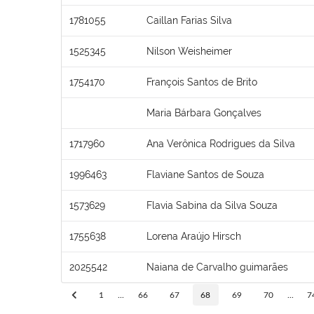
1781055
Caillan Farias Silva
1525345
Nilson Weisheimer
1754170
François Santos de Brito
Maria Bárbara Gonçalves
1717960
Ana Verônica Rodrigues da Silva
1996463
Flaviane Santos de Souza
1573629
Flavia Sabina da Silva Souza
1755638
Lorena Araújo Hirsch
2025542
Naiana de Carvalho guimarães
1
...
66
67
68
69
70
...
7