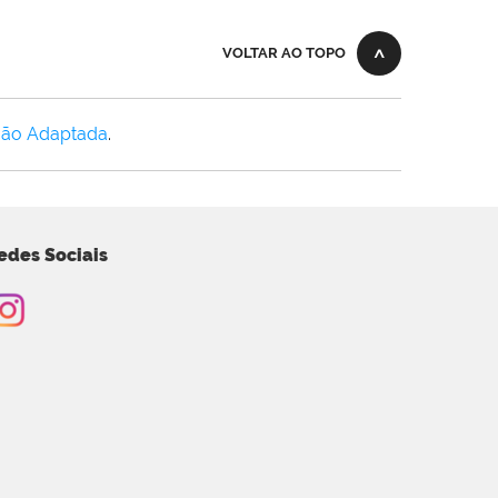
VOLTAR AO TOPO
Não Adaptada
.
edes Sociais