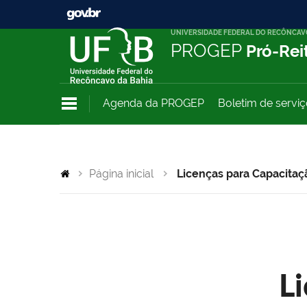
UNIVERSIDADE FEDERAL DO RECÔNCAV
PROGEP
Pró-Rei
Agenda da PROGEP
Boletim de servi
Página inicial
Licenças para Capacitaç
L