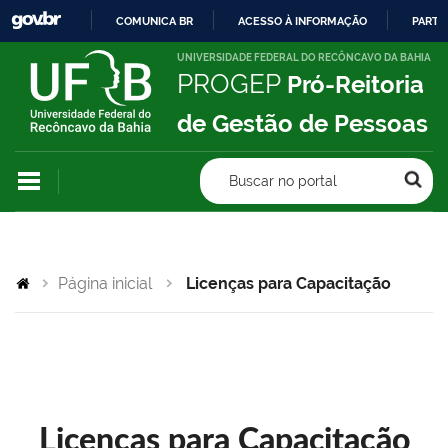
COMUNICA BR
ACESSO À INFORMAÇÃO
PARTI
IR
UNIVERSIDADE FEDERAL DO RECÔNCAVO DA BAHIA
PROGEP
Pró-Reitoria
PARA
O
de Gestão de Pessoas
CONTEÚDO
Buscar no portal
Página inicial
Licenças para Capacitação
Licenças para Capacitação