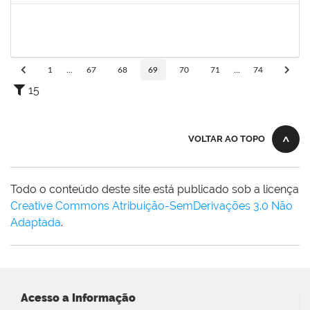
1581481
Jadmilson da Cruz Dias
Docente
23007.2811/2019-28
01/04/2019
01/07/2019
Concluído
1
...
67
68
69
70
71
...
74
15
VOLTAR AO TOPO
Todo o conteúdo deste site está publicado sob a licença
Creative Commons Atribuição-SemDerivações 3.0 Não
Adaptada
.
Acesso a Informação