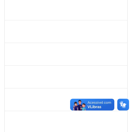
283304
Luiz Haroldo Peixoto da Silva
Técnico
23007.0008233/2019-07
15/04/2019
13/07/2019
Concluído
1752810
Shirley Guimarães Araújo
Técnico
23007.0008620/2019-34
15/04/2019
31/05/2019
Concluído
1532399
Karina Zanoti Fonseca
Docente
23007.31541/2018-30
08/04/2019
06/07/2019
Concluído
1754357
Rafael Santos Andrade
Técnico
23007.00002402/2019-13
08/04/2019
06/07/2019
Concluído
1575800
Ivete Castro Santos
Técnico
23007.0008474/2019-96
08/04/2019
07/07/2019
Concluído
1444901
Rosemeire Mª Antonieta Motta
Docente
23007.0007437/2019-62
08/04/2019
07/07/2019
Concluído