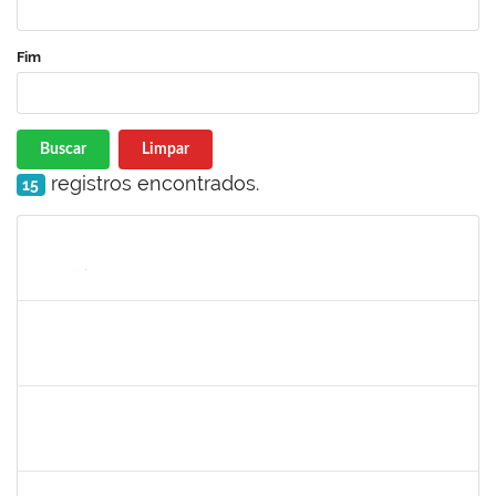
Fim
Buscar
Limpar
registros encontrados.
15
Matrícula
Nome
Cargo
Processo
Início
Fim
Status
1730973
Carlos Alberto Santana da Silva
Técnico
23007.0009584/2019-02
01/05/2019
31/07/2019
Concluído
1575033
Milena Maria Lobo Oliveira
Técnico
23007.00030957/2018-84
29/04/2019
27/07/2019
Concluído