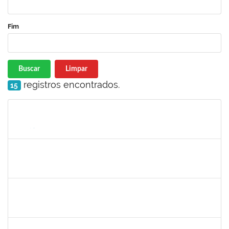
Fim
Buscar
Limpar
registros encontrados.
15
Matrícula
Nome
Cargo
Processo
Início
Fim
Status
1754476
Fernanda Aguiar Carneiro Martins
Docente
23007.002127/2019-66
18/03/2019
17/06/2019
Concluído
1856918
Tércio de Miranda Rogério de Souza
Técnico
23007.0011148/2019-66
13/05/2019
14/06/2019
Concluído