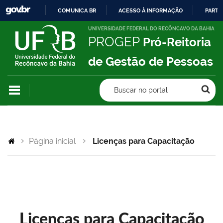
COMUNICA BR
ACESSO À INFORMAÇÃO
PARTI
IR
UNIVERSIDADE FEDERAL DO RECÔNCAVO DA BAHIA
PROGEP
Pró-Reitoria
PARA
O
de Gestão de Pessoas
CONTEÚDO
Buscar no portal
Página inicial
Licenças para Capacitação
Licenças para Capacitação