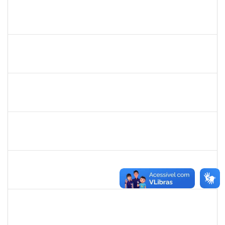
1755638
Lorena Araújo Hirsch
Técnico
23007.0009956/2019-46
02/05/2019
31/05/2019
Concluído
1752810
Shirley Guimarães Araújo
Técnico
23007.0008620/2019-34
15/04/2019
31/05/2019
Concluído
1206390
Suzane Tavares de Pinho Pepe
Docente
23007.031290/2018-17
03/03/2019
31/05/2019
Concluído
2025542
Naiana de Carvalho guimarães
Técnico
23007.0007300/2019-75
01/05/2019
30/05/2019
Concluído
20492
Luciana dos Reis C. Passos
Técnico
23007.005685/2019-30
01/04/2019
30/05/2019
Concluído
1755323
Eron Lemos Piton
Técnico
23007.00001072/2019-33
01/03/2019
29/05/2019
Concluído