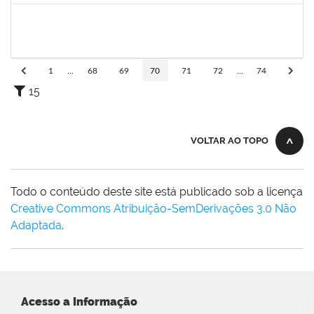
286395
Josefa de Jesus Oliveira
Técnico
23007.00001795/2019-09
25/03/2019
24/05/2019
Concluído
1
...
68
69
70
71
72
...
74
15
VOLTAR AO TOPO
Todo o conteúdo deste site está publicado sob a licença
Creative Commons Atribuição-SemDerivações 3.0 Não
Adaptada
.
Acesso a Informação