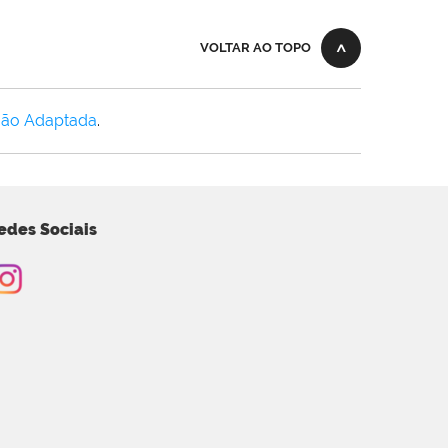
VOLTAR AO TOPO
Não Adaptada
.
edes Sociais