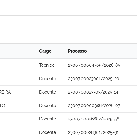
Cargo
Processo
Técnico
23007.00004705/2026-85
Docente
23007.00023001/2025-20
REIRA
Docente
23007.00023303/2025-14
NTO
Docente
23007.00000386/2026-07
Docente
23007.00026682/2025-58
Docente
23007.00028901/2025-91