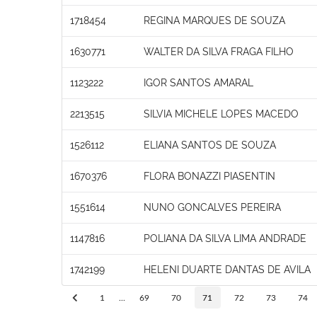
1718454
REGINA MARQUES DE SOUZA
1630771
WALTER DA SILVA FRAGA FILHO
1123222
IGOR SANTOS AMARAL
2213515
SILVIA MICHELE LOPES MACEDO
1526112
ELIANA SANTOS DE SOUZA
1670376
FLORA BONAZZI PIASENTIN
1551614
NUNO GONCALVES PEREIRA
1147816
POLIANA DA SILVA LIMA ANDRADE
1742199
HELENI DUARTE DANTAS DE AVILA
1
...
69
70
71
72
73
74