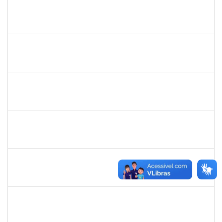
1873764
Igor Garcia Barreto
Técnico
23007.031779/2018-06
29/01/2019
29/03/2019
Concluído
2755904
Diego Vasconcelos de Almeida
Técnico
23007.031423/2018-15
28/01/2019
13/03/2019
Concluído
1365967
Paulo Jackson Mota da Silveira
Técnico
23007.032338/2018-45
23/01/2019
23/03/2019
Concluído
1558340
Priscila Carvalho Lopes
Técnico
23007.032350/2018-12
07/01/2019
06/03/2019
Concluído
1328349
LAVINE SILVA MATOS
Técnico
23007.00004163/2023-81
31/08/2009
29/09/2023
Concluído
robson de jes
30/11/-0001
30/11/-0001
Concluído