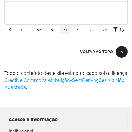
flavia
30/11/-0001
30/11/-0001
Concluído
15
1
...
69
70
71
72
73
74
VOLTAR AO TOPO
Todo o conteúdo deste site está publicado sob a licença
Creative Commons Atribuição-SemDerivações 3.0 Não
Adaptada
.
Acesso a Informação
Institucional