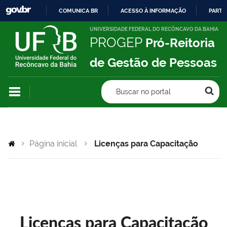
COMUNICA BR
ACESSO À INFORMAÇÃO
PARTI
IR
UNIVERSIDADE FEDERAL DO RECÔNCAVO DA BAHIA
PROGEP
Pró-Reitoria
PARA
O
de Gestão de Pessoas
CONTEÚDO
Buscar no portal
Página inicial
Licenças para Capacitação
Licenças para Capacitação