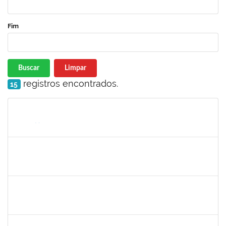
Fim
Buscar
Limpar
registros encontrados.
15
Matrícula
Nome
Cargo
Processo
Início
Fim
Status
1755323
Eron Lemos Piton
Técnico
23007.00001072/2019-33
01/03/2019
29/05/2019
Concluído
1717024
Nilson Antonio Ferreira Roseira
Docente
23007.003851/2019-78
25/02/2019
24/03/2019
Concluído