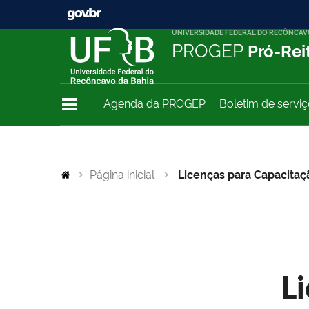
UNIVERSIDADE FEDERAL DO RECÔNCAV
PROGEP
Pró-Rei
Agenda da PROGEP
Boletim de servi
Página inicial
Licenças para Capacitaç
L