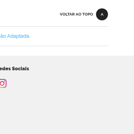
VOLTAR AO TOPO
Não Adaptada
.
edes Sociais