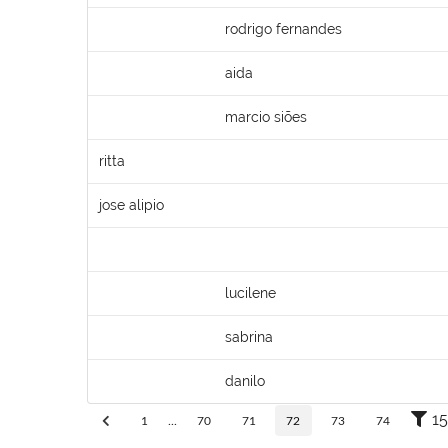
rodrigo fernandes
aida
marcio siões
ritta
jose alipio
lucilene
sabrina
danilo
15
1
...
70
71
72
73
74