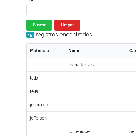
Buscar
Limpar
registros encontrados.
15
Matrícula
Nome
Ca
maria fabiana
lelia
lelia
josemara
jefferson
romenique
Sel