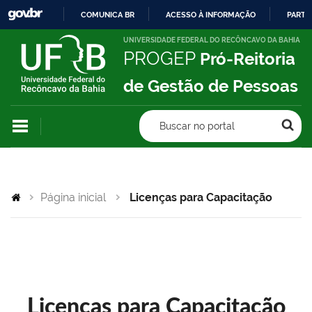
COMUNICA BR
ACESSO À INFORMAÇÃO
PARTI
IR
UNIVERSIDADE FEDERAL DO RECÔNCAVO DA BAHIA
PROGEP
Pró-Reitoria
PARA
O
de Gestão de Pessoas
CONTEÚDO
Buscar no portal
Página inicial
Licenças para Capacitação
Licenças para Capacitação