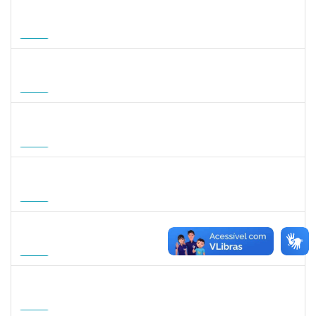
1757841
DEBORA ALVES FEITOSA
Docente
23007.00008581/2026-96
10/09/2026
08/12/2026
Futuro
1822447
LUCAS AMARAL MARTINS
Técnico
23007.00010952/2026-02
14/09/2026
12/12/2026
Futuro
1822447
LUCAS AMARAL MARTINS
Técnico
23007.00010952/2026-02
14/09/2026
12/12/2026
Futuro
3145188
JESUS CARLOS DELGADO GARCIA
Docente
23007.00004358/2026-45
15/09/2026
13/12/2026
Futuro
2309762
LUCIO JOSE DE SA LEITAO AGRA
Docente
23007.00004584/2026-54
01/10/2026
20/12/2026
Futuro
1745518
DAVID ROMAO TEIXEIRA
Docente
23007.00010715/2026-96
01/10/2026
29/12/2026
Futuro