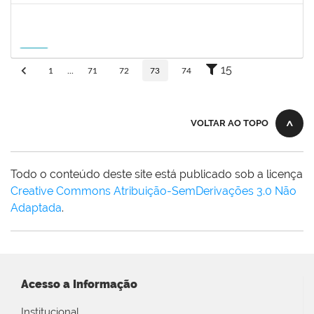
1359156
CLAUDIA FEIO DA MAIA LIMA
Docente
23007.00010464/2026-83
26/10/2026
23/01/2027
Futuro
15
1
...
71
72
73
74
VOLTAR AO TOPO
Todo o conteúdo deste site está publicado sob a licença
Creative Commons Atribuição-SemDerivações 3.0 Não
Adaptada
.
Acesso a Informação
Institucional