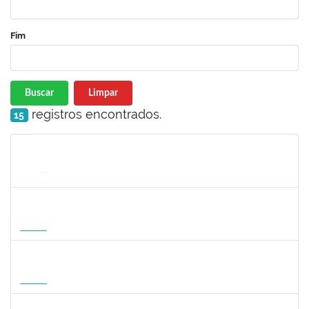
Fim
Buscar
Limpar
registros encontrados.
15
Matrícula
Nome
Cargo
Processo
Início
Fim
Status
1935998
DENIS RENAN CORREA
Docente
23007.00008895/2026-57
18/08/2026
15/11/2026
Futuro
1007053
ANDRE DIAS DE AZEVEDO NETO
Docente
23007.00004811/2026-36
17/08/2026
15/11/2026
Futuro