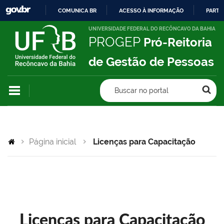
COMUNICA BR
ACESSO À INFORMAÇÃO
PARTI
IR
UNIVERSIDADE FEDERAL DO RECÔNCAVO DA BAHIA
PROGEP
Pró-Reitoria
PARA
O
de Gestão de Pessoas
CONTEÚDO
Buscar no portal
Página inicial
Licenças para Capacitação
Licenças para Capacitação