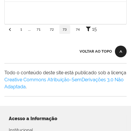
eron
30/11/-0001
30/11/-0001
Concluído
15
1
...
71
72
73
74
VOLTAR AO TOPO
Todo o conteúdo deste site está publicado sob a licença
Creative Commons Atribuição-SemDerivações 3.0 Não
Adaptada
.
Acesso a Informação
Institucional