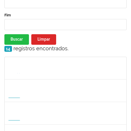
Fim
Buscar
Limpar
registros encontrados.
14
Matrícula
Nome
Cargo
Processo
Início
Fim
Status
1047287
ANDREA ALICE RODRIGUES SILVA
Técnico
23007.00008924/2026-50
01/09/2026
29/11/2026
Futuro
1059750
FLAVIO AMERICO TONNETTI
Docente
23007.00009747/2026-42
01/09/2026
29/11/2026
Futuro