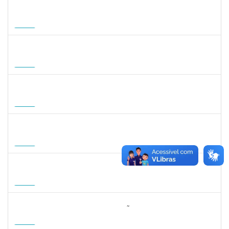
1465273
PEDRO AUGUSTO PESSOA LEPIKSON
Docente
23007.00013221/2026-43
16/09/2026
14/12/2026
Futuro
2309762
LUCIO JOSE DE SA LEITAO AGRA
Docente
23007.00004584/2026-54
01/10/2026
20/12/2026
Futuro
1745518
DAVID ROMAO TEIXEIRA
Docente
23007.00010715/2026-96
01/10/2026
29/12/2026
Futuro
1359156
CLAUDIA FEIO DA MAIA LIMA
Docente
23007.00010464/2026-83
26/10/2026
23/01/2027
Futuro
1162621
WILLIAM OLIVEIRA SILVA SANTOS
Técnico
23007.00012085/2025-66
11/01/2027
05/02/2027
Futuro
3064953
EVANDRO DE OLIVEIRA MAGALHÃES FILHO
Docente
3007.00000880/2026-55
08/04/2027
06/07/2027
Futuro