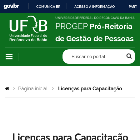
COMUNICA BR
ACESSO À INFORMAÇÃO
PARTI
IR
UNIVERSIDADE FEDERAL DO RECÔNCAVO DA BAHIA
PROGEP
Pró-Reitoria
PARA
O
de Gestão de Pessoas
CONTEÚDO
Buscar no portal
Página inicial
Licenças para Capacitação
Licenças para Capacitação