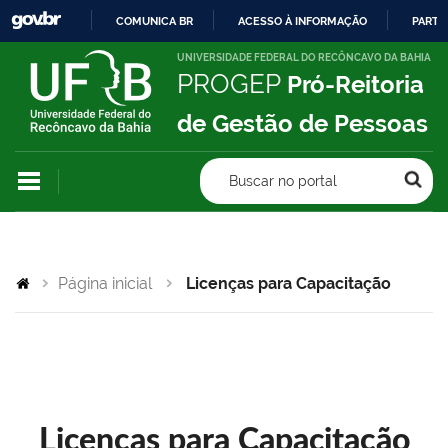
COMUNICA BR
ACESSO À INFORMAÇÃO
PARTI
IR
UNIVERSIDADE FEDERAL DO RECÔNCAVO DA BAHIA
PROGEP
Pró-Reitoria
PARA
O
de Gestão de Pessoas
CONTEÚDO
Buscar no portal
Página inicial
Licenças para Capacitação
Licenças para Capacitação