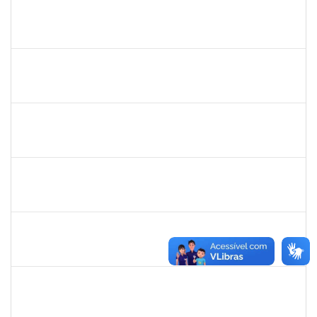
287123
Pedro dos Santos Nascimento
Técnico
23007.00016663/2019-56
19/08/2019
18/11/2019
Concluído
2031847
Danilo Andrade de Matos
Técnico
23007.00017358/2019-12
19/08/2019
18/09/2019
Concluído
1567525
Neilton da Silva
Docente
23007.00017511/2019-52
19/08/2019
18/11/2019
Concluído
1753026
Osman de Souza Lemos
Técnico
23007.00019048/2019-69
16/08/2019
15/11/2019
Concluído
1647923
José Sérgio Santos da Silva
Técnico
23007.00009373/2019-73
13/08/2019
12/11/2019
Concluído
1754170
François Santos de Brito
Técnico
23007.00018577/2019-79
12/08/2019
11/10/2019
Concluído