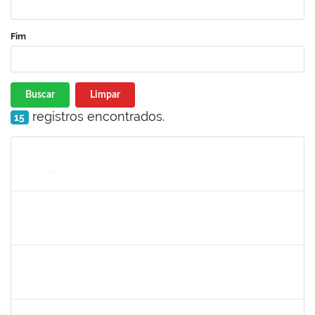
Fim
Buscar
Limpar
registros encontrados.
15
Matrícula
Nome
Cargo
Processo
Início
Fim
Status
2877301
Maria Aparecida Pereira da Silva
Técnico
23007.00013869/2019-28
02/09/2019
01/12/2019
Concluído
1730945
Paulo José Conceição Santana
Técnico
23007.00012294/2019-67
01/09/2019
20/10/2019
Concluído