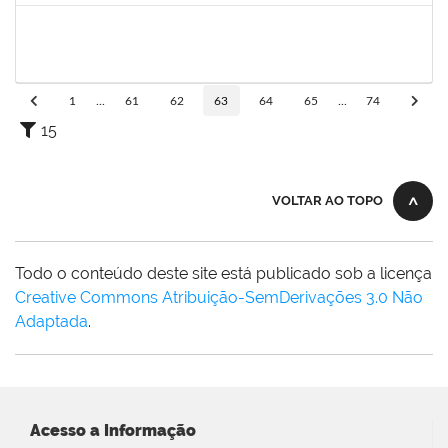
1761266
Joel Carlos Coutinho da Silva Filho
Técnico
23007.00002833/2019-16
06/08/2019
04/10/2019
Concluído
1
...
61
62
63
64
65
...
74
15
VOLTAR AO TOPO
Todo o conteúdo deste site está publicado sob a licença
Creative Commons Atribuição-SemDerivações 3.0 Não
Adaptada
.
Acesso a Informação