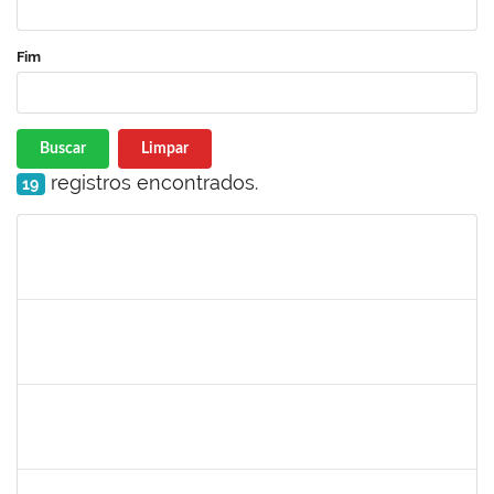
Fim
Buscar
Limpar
registros encontrados.
19
Matrícula
Nome
Cargo
Processo
Início
Fim
Status
jose alipio
30/11/-0001
30/11/-0001
Concluído
23007.00013255/2024-04
30/11/-0001
30/11/-0001
Concluído