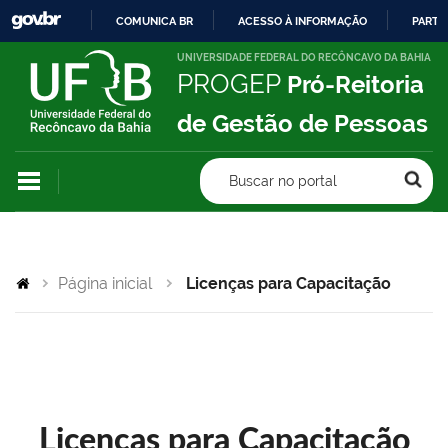
COMUNICA BR
ACESSO À INFORMAÇÃO
PARTI
IR
UNIVERSIDADE FEDERAL DO RECÔNCAVO DA BAHIA
PROGEP
Pró-Reitoria
PARA
O
de Gestão de Pessoas
CONTEÚDO
Buscar no portal
Página inicial
Licenças para Capacitação
Licenças para Capacitação