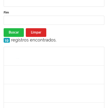
Fim
Buscar
Limpar
registros encontrados.
19
Matrícula
Nome
Cargo
Processo
Início
Fim
Status
jose alipio
30/11/-0001
30/11/-0001
Concluído
23007.00013255/2024-04
30/11/-0001
30/11/-0001
Concluído