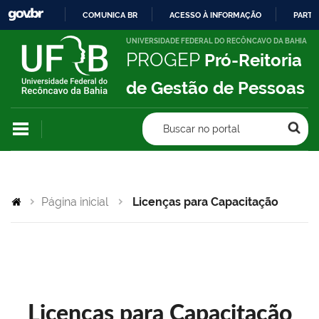
COMUNICA BR
ACESSO À INFORMAÇÃO
PARTI
IR
UNIVERSIDADE FEDERAL DO RECÔNCAVO DA BAHIA
PROGEP
Pró-Reitoria
PARA
O
de Gestão de Pessoas
CONTEÚDO
Buscar no portal
Página inicial
Licenças para Capacitação
Licenças para Capacitação