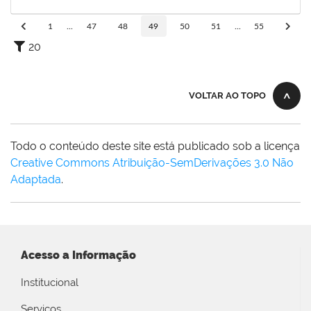
08/10/2019
Concluído
1
...
47
48
49
50
51
...
55
20
VOLTAR AO TOPO
Todo o conteúdo deste site está publicado sob a licença
Creative Commons Atribuição-SemDerivações 3.0 Não
Adaptada
.
Acesso a Informação
Institucional
Serviços