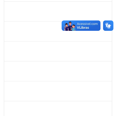
1635765
Urbanir Santana Rodrigues
Docente
23007.00014188/2019-48
18/07/2019
16/09/2019
Concluído
285662
Carlos Alfredo Lopes de Carvalho
Docente
23007.00028820/2018-68
16/07/2019
13/10/2019
Concluído
1754538
Antonio Carlos Dias da E. Jr.
Técnico
23007.004267/2019-98
15/07/2019
13/10/2019
Concluído
1093359
Sandra Conceição Peixoto
Técnico
23007.00011334/2019-88
15/07/2019
12/10/2019
Concluído
1559824
Ana Paula Comin
Docente
23007.00011942/2019-65
15/07/2019
14/10/2019
Concluído
1717913
Paloma de Sousa Pinho Freitas
Docente
23007.00009621/2019-70
11/07/2019