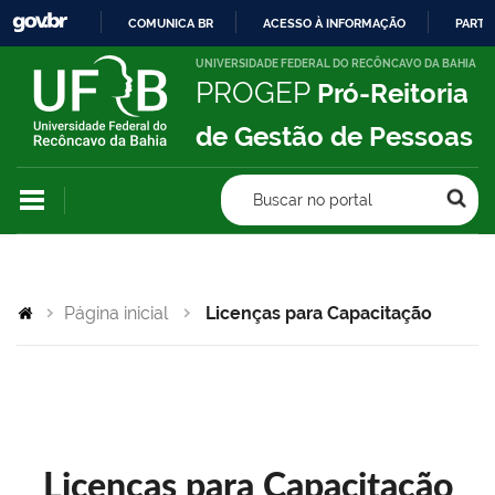
COMUNICA BR
ACESSO À INFORMAÇÃO
PARTI
IR
UNIVERSIDADE FEDERAL DO RECÔNCAVO DA BAHIA
PROGEP
Pró-Reitoria
PARA
O
de Gestão de Pessoas
CONTEÚDO
Buscar no portal
Página inicial
Licenças para Capacitação
Licenças para Capacitação