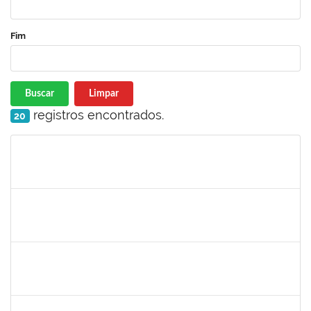
Fim
Buscar
Limpar
registros encontrados.
20
Matrícula
Nome
Cargo
Processo
Início
Fim
Status
1754452
Ana Claudia dos Reis Atche
Técnico
23007.00009853/2019-14
01/08/2019
31/10/2019
Concluído
1757910
Adriana Monteiro Carvalho Hupsel
Técnico
23007.00011817/2019-45
01/08/2019
29/09/2019
Concluído