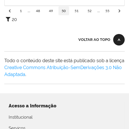
15/11/2025
Concluído
1
...
48
49
50
51
52
...
55
20
VOLTAR AO TOPO
Todo o conteúdo deste site está publicado sob a licença
Creative Commons Atribuição-SemDerivações 3.0 Não
Adaptada
.
Acesso a Informação
Institucional
Serviços