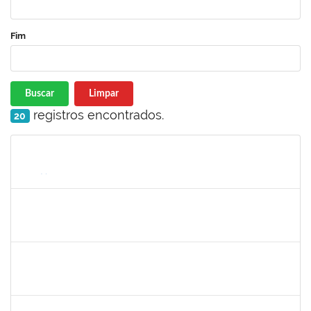
Fim
Buscar
Limpar
registros encontrados.
20
Matrícula
Nome
Cargo
Processo
Início
Fim
Status
1755265
KARINA DE SOUZA SILVA
Técnico
23007.00018863/2025-02
29/09/2025
17/10/2025
Concluído
3066904
LARISSE DE FREITAS SILVA
Docente
23007.00011979/2025-18
24/07/2025
21/10/2025
Concluído