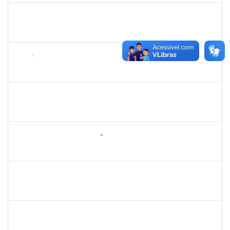
2257623
SILVANIA CONCEICAO SILVA
Técnico
23007.00004824/2025-76
06/10/2025
04/11/2025
Concluído
1143381
FABRÍCIO MENDES MIRANDA
Técnico
23007.00010774/2025-58
07/08/2025
04/11/2025
Concluído
1836556
DANIEL TEIXEIRA DE QUADROS
Técnico
23007.00002962/2025-07
11/08/2025
08/11/2025
Concluído
2260005
ESTEFANIA DA CONCEIÇÃO NEVES
Técnico
23007.00013074/2025-38
17/10/2025
15/11/2025
Concluído
1451453
ANGELITA MARIA BOGADO
Docente
23007.00006022/2025-31
18/08/2025
15/11/2025
Concluído
1355180
ANTONIO CARLOS DE ALMEIDA PORTELA
Docente
23007.00013042/2025-29
18/08/2025