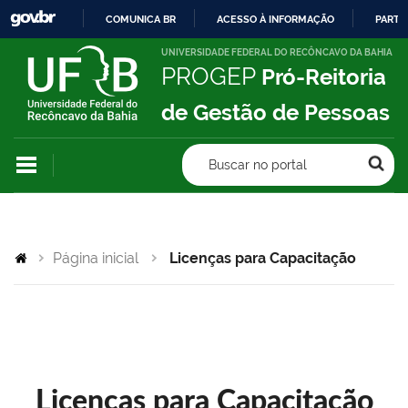
COMUNICA BR
ACESSO À INFORMAÇÃO
PARTI
IR
UNIVERSIDADE FEDERAL DO RECÔNCAVO DA BAHIA
PROGEP
Pró-Reitoria
PARA
O
de Gestão de Pessoas
CONTEÚDO
Buscar no portal
Página inicial
Licenças para Capacitação
Licenças para Capacitação