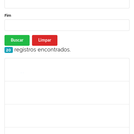
Fim
Buscar
Limpar
registros encontrados.
20
Matrícula
Nome
Cargo
Processo
Início
Fim
Status
2130358
Ana Paula Inácio Diório
Docente
23007.00014841/2019-71
11/07/2019
10/08/2019
Concluído
1553817
Djanilson Barbosa dos Santos
Docente
23007.002561/2019-85
08/07/2019
09/08/2019
Concluído