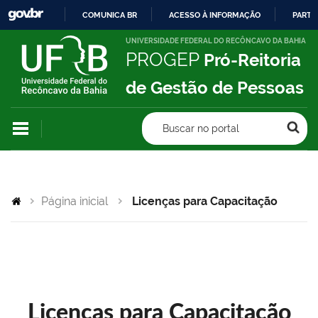
COMUNICA BR
ACESSO À INFORMAÇÃO
PARTI
IR
UNIVERSIDADE FEDERAL DO RECÔNCAVO DA BAHIA
PROGEP
Pró-Reitoria
PARA
O
de Gestão de Pessoas
CONTEÚDO
Buscar no portal
Página inicial
Licenças para Capacitação
Licenças para Capacitação