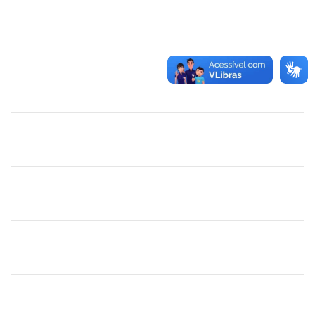
1755265
Karina de Sousa Silva
Técnico
23007.00010003/2019-38
17/06/2019
31/07/2019
Concluído
1760178
Ismael Jacob Dal Zot Jr.
Técnico
230070006376/2019-94
10/06/2019
07/09/2019
Concluído
1730964
Josemary da Guarda de Souza
Técnico
23007.00011940/2019-22
10/06/2019
09/09/2019
Concluído
1717823
Deisy Vital dos Santos
Docente
23007.00009635/2019-80
06/06/2019
02/09/2019
Concluído
1753038
Leone Ricardo de C. Santana
Técnico
23007004772/2019-43
03/06/2019
02/07/2019
Concluído
1645758
Lúcia Maria Aquino de Queiroz
Docente
23007.0007808/2019-36
03/06/2019