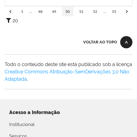
02/09/2019
Concluído
1
...
48
49
50
51
52
...
55
20
VOLTAR AO TOPO
Todo o conteúdo deste site está publicado sob a licença
Creative Commons Atribuição-SemDerivações 3.0 Não
Adaptada
.
Acesso a Informação
Institucional
Serviços