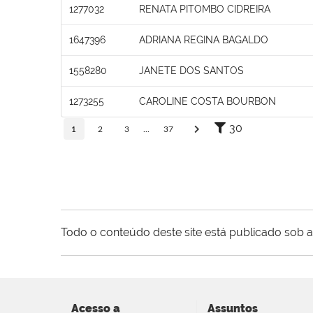
1277032
RENATA PITOMBO CIDREIRA
1647396
ADRIANA REGINA BAGALDO
1558280
JANETE DOS SANTOS
1273255
CAROLINE COSTA BOURBON
30
1
2
3
...
37
Todo o conteúdo deste site está publicado sob a
Acesso a
Assuntos