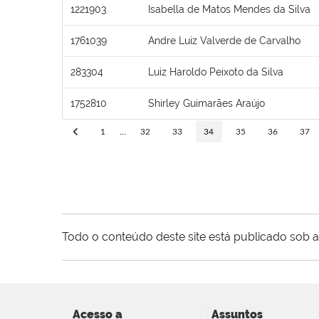
1221903
Isabella de Matos Mendes da Silva
1761039
Andre Luiz Valverde de Carvalho
283304
Luiz Haroldo Peixoto da Silva
1752810
Shirley Guimarães Araújo
1
...
32
33
34
35
36
37
Todo o conteúdo deste site está publicado sob a
Acesso a
Assuntos