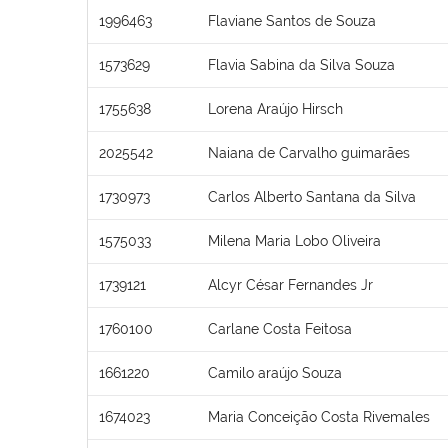
1996463
Flaviane Santos de Souza
1573629
Flavia Sabina da Silva Souza
1755638
Lorena Araújo Hirsch
2025542
Naiana de Carvalho guimarães
1730973
Carlos Alberto Santana da Silva
1575033
Milena Maria Lobo Oliveira
1739121
Alcyr César Fernandes Jr
1760100
Carlane Costa Feitosa
1661220
Camilo araújo Souza
1674023
Maria Conceição Costa Rivemales