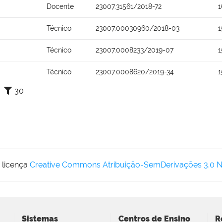
Docente
23007.31561/2018-72
1
Técnico
23007.00030960/2018-03
1
Técnico
23007.0008233/2019-07
1
Técnico
23007.0008620/2019-34
1
30
 licença
Creative Commons Atribuição-SemDerivações 3.0 
Sistemas
Centros de Ensino
R