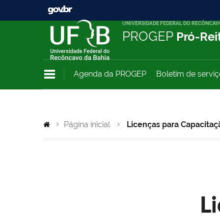
UNIVERSIDADE FEDERAL DO RECÔNCAV
PROGEP
Pró-Rei
Agenda da PROGEP
Boletim de servi
Página inicial
Licenças para Capacitaç
L