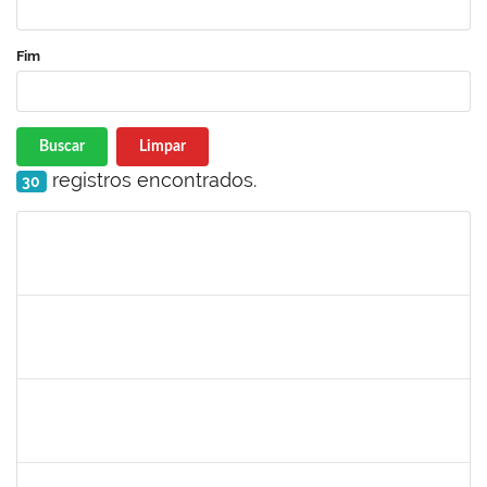
Fim
Buscar
Limpar
registros encontrados.
30
Matrícula
Nome
Cargo
Processo
Início
Fim
Status
1716504
Amaranta Emilia Cesar dos Santos
Docente
23007.00031476/2018-39
01/06/2019
30/11/-0001
Concluído
1299507
Ana Cristina Fermino Soares
Docente
23007.00002837/2019-05
30/05/2019
29/08/2019
Concluído