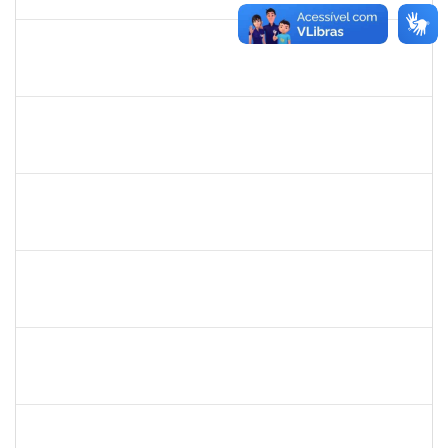
30/05/2019
Concluído
1730973
Carlos Alberto Santana da Silva
Técnico
23007.0009584/2019-02
01/05/2019
31/07/2019
Concluído
1575033
Milena Maria Lobo Oliveira
Técnico
23007.00030957/2018-84
29/04/2019
27/07/2019
Concluído
1739121
Alcyr César Fernandes Jr
Técnico
23007.0007565/2019-98
29/04/2019
27/06/2019
Concluído
1760100
Carlane Costa Feitosa
Técnico
23007.00005477/2019-20
23/04/2019
22/05/2019
Concluído
1661220
Camilo araújo Souza
Técnico
23007.004771/2019-70
22/04/2019
21/07/2019
Concluído
1674023
Maria Conceição Costa Rivemales
Docente