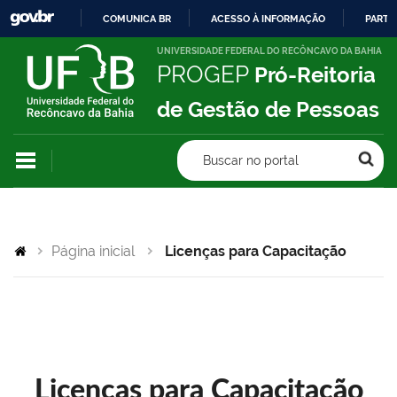
COMUNICA BR
ACESSO À INFORMAÇÃO
PARTI
IR
UNIVERSIDADE FEDERAL DO RECÔNCAVO DA BAHIA
PROGEP
Pró-Reitoria
PARA
O
de Gestão de Pessoas
CONTEÚDO
Buscar no portal
Página inicial
Licenças para Capacitação
Licenças para Capacitação