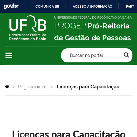
COMUNICA BR
ACESSO À INFORMAÇÃO
PARTI
IR
UNIVERSIDADE FEDERAL DO RECÔNCAVO DA BAHIA
PROGEP
Pró-Reitoria
PARA
O
de Gestão de Pessoas
CONTEÚDO
Buscar no portal
Página inicial
Licenças para Capacitação
Licenças para Capacitação