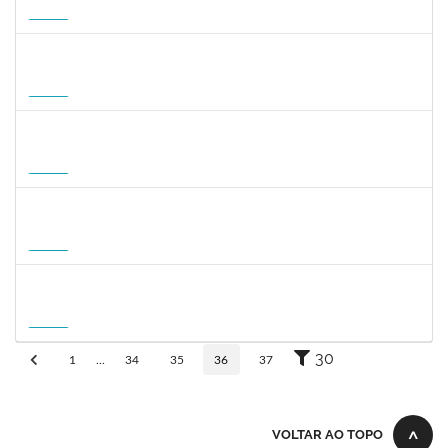
23007.00010952/2026-02
14/09/2026
12/12/2026
Futuro
1822447
LUCAS AMARAL MARTINS
Técnico
23007.00010952/2026-02
14/09/2026
12/12/2026
Futuro
3145188
JESUS CARLOS DELGADO GARCIA
Docente
23007.00004358/2026-45
15/09/2026
13/12/2026
Futuro
1465273
PEDRO AUGUSTO PESSOA LEPIKSON
Docente
23007.00013221/2026-43
16/09/2026
14/12/2026
Futuro
2309762
LUCIO JOSE DE SA LEITAO AGRA
Docente
23007.00004584/2026-54
01/10/2026
20/12/2026
Futuro
30
1
...
34
35
36
37
VOLTAR AO TOPO