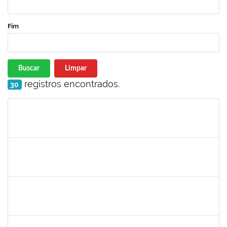
Fim
Buscar
Limpar
registros encontrados.
30
Matrícula
Nome
Cargo
Processo
Início
Fim
Status
1558280
JANETE DOS SANTOS
Técnico
23007.00007111/2026-16
08/06/2026
22/06/2026
Concluído
1567617
DANIELA ABREU MATOS
Docente
23007.00000171/2026-89
01/04/2026
29/06/2026
Concluído