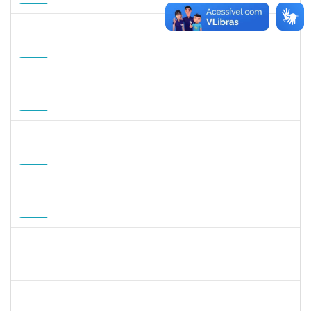
18/11/2026
Futuro
1047287
ANDREA ALICE RODRIGUES SILVA
Técnico
23007.00008924/2026-50
01/09/2026
29/11/2026
Futuro
1059750
FLAVIO AMERICO TONNETTI
Docente
23007.00009747/2026-42
01/09/2026
29/11/2026
Futuro
1127040
SILVANA CARVALHO DA FONSECA
Docente
23007.00006725/2026-59
02/09/2026
30/11/2026
Futuro
1031572
TALITA ROCHA DE AQUINO
Docente
23007.00012869/2026-41
01/09/2026
30/11/2026
Futuro
1757841
DEBORA ALVES FEITOSA
Docente
23007.00008581/2026-96
10/09/2026
08/12/2026
Futuro
1822447
LUCAS AMARAL MARTINS
Técnico