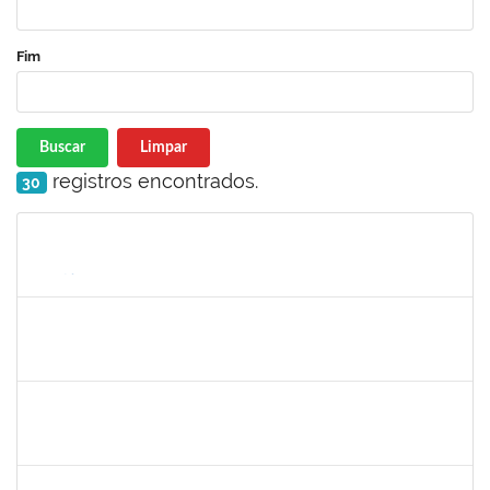
Fim
Buscar
Limpar
registros encontrados.
30
Matrícula
Nome
Cargo
Processo
Início
Fim
Status
1558340
Priscila Carvalho Lopes
Técnico
23007.032350/2018-12
07/01/2019
06/03/2019
Concluído
1132994
JANAINE ZDEBSKI DA SILVA
Docente
23007.00020181/2023-21
04/03/2024
01/06/0202
Concluído