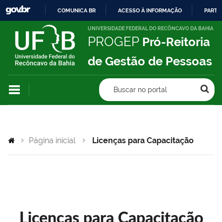
COMUNICA BR
ACESSO À INFORMAÇÃO
PARTI
IR
UNIVERSIDADE FEDERAL DO RECÔNCAVO DA BAHIA
PROGEP
Pró-Reitoria
PARA
O
de Gestão de Pessoas
CONTEÚDO
Buscar no portal
Página inicial
Licenças para Capacitação
Licenças para Capacitação