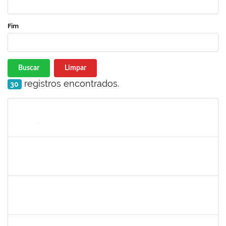
Fim
Buscar
Limpar
registros encontrados.
30
Matrícula
Nome
Cargo
Processo
Início
Fim
Status
1558340
Priscila Carvalho Lopes
Técnico
23007.032350/2018-12
07/01/2019
06/03/2019
Concluído
1328349
LAVINE SILVA MATOS
Técnico
23007.00004163/2023-81
31/08/2009
29/09/2023
Concluído