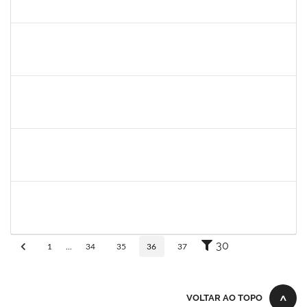
30/11/-0001
30/11/-0001
Concluído
silvania
30/11/-0001
30/11/-0001
Concluído
mariana laxcerda
30/11/-0001
30/11/-0001
Concluído
eron
30/11/-0001
30/11/-0001
Concluído
1345024
Ana
30/11/-0001
30/11/-0001
Concluído
30
1
...
34
35
36
37
VOLTAR AO TOPO