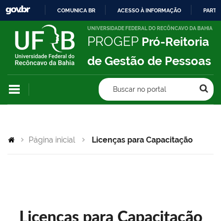
COMUNICA BR
ACESSO À INFORMAÇÃO
PARTI
IR
UNIVERSIDADE FEDERAL DO RECÔNCAVO DA BAHIA
PROGEP
Pró-Reitoria
PARA
O
de Gestão de Pessoas
CONTEÚDO
Buscar no portal
Página inicial
Licenças para Capacitação
Licenças para Capacitação