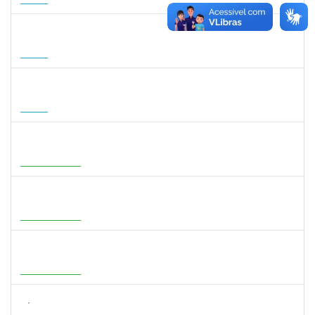
15/11/2026
Futuro
1568651
DORIS FIRMINO RABELO
Docente
23007.00005239/2026-23
17/08/2026
14/11/2026
Futuro
1295826
PAULA HAYASI PINHO
Docente
23007.00008193/2026-96
15/08/2026
12/11/2026
Futuro
1933679
ITALO RICARDO SANTOS ALELUIA
Docente
23007.00004585/2026-27
01/08/2026
29/10/2026
Em Andamento
1716221
LEANDRO ANTONIO DE ALMEIDA
Docente
23007.00008130/2026-51
01/08/2026
29/10/2026
Em Andamento
3159765
ANA LUISA DE CASTRO COIMBRA
Docente
23007.00007639/2026-19
30/07/2026
27/10/2026
Em Andamento
3154134
SÁTILA SOUZA RIBEIRO
Docente