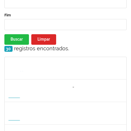
Fim
Buscar
Limpar
registros encontrados.
30
Matrícula
Nome
Cargo
Processo
Início
Fim
Status
3064953
EVANDRO DE OLIVEIRA MAGALHÃES FILHO
Docente
3007.00000880/2026-55
08/04/2027
06/07/2027
Futuro
1162621
WILLIAM OLIVEIRA SILVA SANTOS
Técnico
23007.00012085/2025-66
11/01/2027
05/02/2027
Futuro