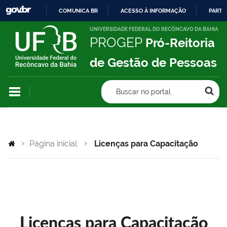
COMUNICA BR
ACESSO À INFORMAÇÃO
PARTI
IR
UNIVERSIDADE FEDERAL DO RECÔNCAVO DA BAHIA
PROGEP
Pró-Reitoria
PARA
O
de Gestão de Pessoas
CONTEÚDO
Buscar no portal
Página inicial
Licenças para Capacitação
Licenças para Capacitação