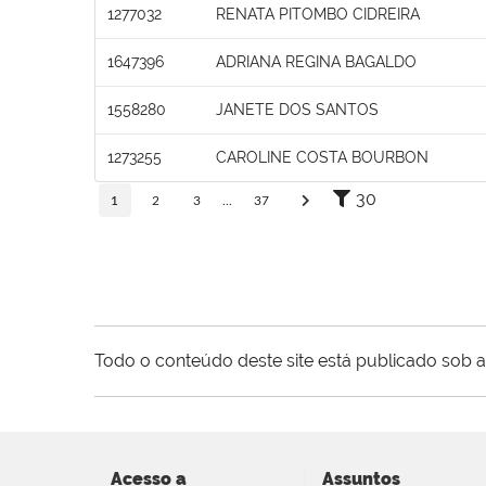
1277032
RENATA PITOMBO CIDREIRA
1647396
ADRIANA REGINA BAGALDO
1558280
JANETE DOS SANTOS
1273255
CAROLINE COSTA BOURBON
30
1
2
3
...
37
Todo o conteúdo deste site está publicado sob a
Acesso a
Assuntos