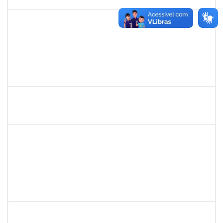
03/01/2020
Concluído
1673759
Safira Guimarães Nogueira
Técnico
23007.00022465/2019-57
16/12/2019
04/01/2020
Concluído
1761324
Wilson Jesus de Oliveira Junior
Técnico
23007.004273/2019-33
14/10/2019
12/01/2020
Concluído
1755814
Bianca Caroline Souza de Lima
Técnico
23007.00017170/2019-44
15/10/2019
14/01/2020
Concluído
1757479
Suzana Moura Maia
Docente
23007.00020836/2019-02
15/10/2019
14/01/2020
Concluído
2143212
CHARLESSON DOS SANTOS RIBEIRO LOPES
Técnico
23007.00028929/2019-32
26/12/2019
23/01/2020
Concluído
1753167
João Paulo dos Santos Alves
Técnico