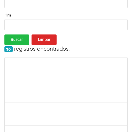
Fim
Buscar
Limpar
registros encontrados.
30
Matrícula
Nome
Cargo
Processo
Início
Fim
Status
1752889
Virgilio Justiniano dos Santos Filho
Técnico
23007.00020149/2019-24
04/11/2019
03/12/2019
Concluído
1717322
Cintia Armond
Docente
23007.00011909/2019-83
03/09/2019
03/12/2019
Concluído