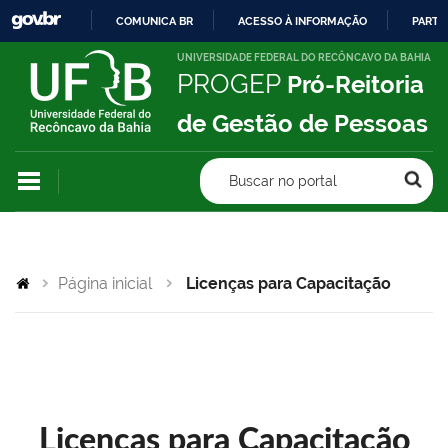
COMUNICA BR
ACESSO À INFORMAÇÃO
PARTI
IR
UNIVERSIDADE FEDERAL DO RECÔNCAVO DA BAHIA
PROGEP
Pró-Reitoria
PARA
O
de Gestão de Pessoas
CONTEÚDO
Buscar no portal
Página inicial
Licenças para Capacitação
Licenças para Capacitação