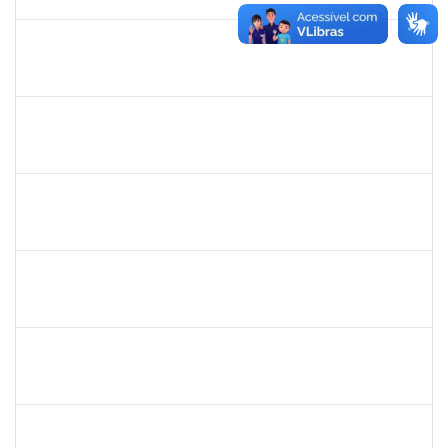
13/07/2019
Concluído
1761039
Andre Luiz Valverde de Carvalho
Técnico
23007.00030960/2018-03
15/04/2019
14/07/2019
Concluído
1674023
Maria Conceição Costa Rivemales
Docente
23007.002414/2019-77
22/04/2019
20/07/2019
Concluído
1661220
Camilo araújo Souza
Técnico
23007.004771/2019-70
22/04/2019
21/07/2019
Concluído
1838442
Vitória Caroline da Silva Porto
Técnico
23007.00012678/2019-78
17/06/2019
26/07/2019
Concluído
1717024
Nilson Antonio Ferreira Roseira
Docente
23007.003851/2019-78
28/05/2019
27/07/2019
Concluído
1527893
Rita de Cácia Santos Chagas
Docente