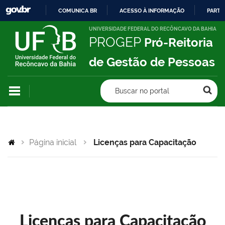
COMUNICA BR
ACESSO À INFORMAÇÃO
PARTI
IR
UNIVERSIDADE FEDERAL DO RECÔNCAVO DA BAHIA
PROGEP
Pró-Reitoria
PARA
O
de Gestão de Pessoas
CONTEÚDO
Buscar no portal
Página inicial
Licenças para Capacitação
Licenças para Capacitação