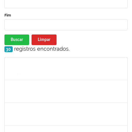
Fim
Buscar
Limpar
registros encontrados.
30
Matrícula
Nome
Cargo
Processo
Início
Fim
Status
1651330
Ana Rita Santiago
Docente
23007.021409/2018-54
11/03/2019
10/06/2019
Concluído
1836241
Rodrigo Fernandes Cunha
Técnico
23007.0010214/2019-64
13/05/2019
11/06/2019
Concluído