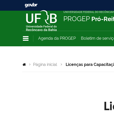
UNIVERSIDADE FEDERAL DO RECÔNCAV
PROGEP
Pró-Rei
Agenda da PROGEP
Boletim de servi
Página inicial
Licenças para Capacitaç
L