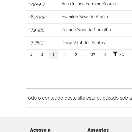
1299507
Ana Cristina Fermino Soares
1838429
Evanildo Silva de Araújo
1730975
Zuleide Silva de Carvalho
1717823
Deisy Vital dos Santos
30
1
2
3
4
5
...
37
Todo o conteúdo deste site está publicado sob a
Acesso a
Assuntos