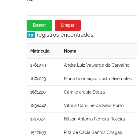
Buscar
Limpar
registros encontrados.
30
Matrícula
Nome
1761039
Andre Luiz Valverde de Carvalho
1674023
Maria Conceição Costa Rivemales
1661220
Camilo araújo Souza
1838442
Vitória Caroline da Silva Porto
1717024
Nilson Antonio Ferreira Roseira
1527893
Rita de Cácia Santos Chagas