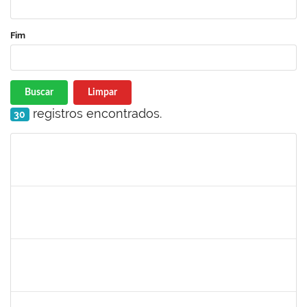
Fim
Buscar
Limpar
registros encontrados.
30
Matrícula
Nome
Cargo
Processo
Início
Fim
Status
1754452
Ana Claudia dos Reis Atche
Técnico
23007.00009853/2019-14
01/08/2019
31/10/2019
Concluído
1757910
Adriana Monteiro Carvalho Hupsel
Técnico
23007.00011817/2019-45
01/08/2019
29/09/2019
Concluído