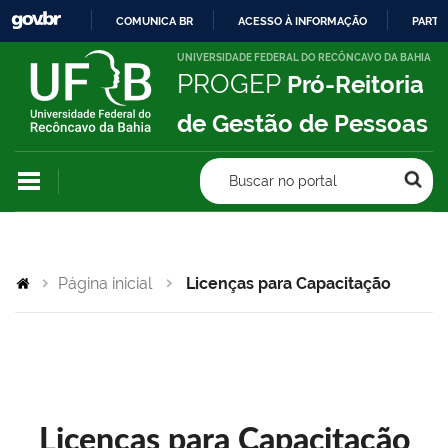
COMUNICA BR
ACESSO À INFORMAÇÃO
PARTI
IR
UNIVERSIDADE FEDERAL DO RECÔNCAVO DA BAHIA
PROGEP
Pró-Reitoria
PARA
O
de Gestão de Pessoas
CONTEÚDO
Buscar no portal
Página inicial
Licenças para Capacitação
Licenças para Capacitação