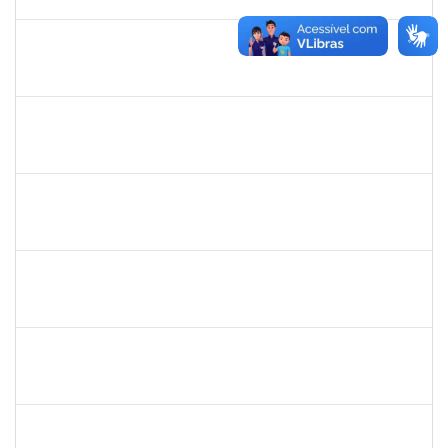
08/10/2019
Concluído
2130358
Ana Paula Inácio Diório
Docente
23007.00014841/2019-71
11/07/2019
10/08/2019
Concluído
1553817
Djanilson Barbosa dos Santos
Docente
23007.002561/2019-85
08/07/2019
09/08/2019
Concluído
1557753
Mariana Andrea da Silva Casali Simões
Técnico
23007.00003876/2019-82
08/07/2019
05/10/2019
Concluído
1760198
Adriana Santos Ribeiro
Técnico
23007.0002506/2019-18
08/07/2019
05/10/2019
Concluído
1856918
Tércio de Miranda Rogério de Souza
Técnico
23007.0011148/2019-66
08/07/2019
27/08/2019
Concluído
1761110
Thainan Souza dos Santos
Técnico