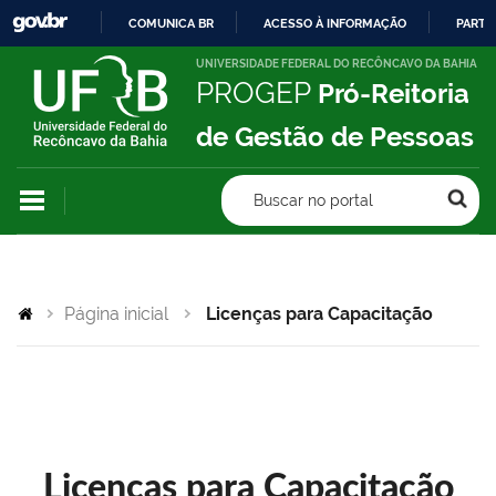
COMUNICA BR
ACESSO À INFORMAÇÃO
PARTI
IR
UNIVERSIDADE FEDERAL DO RECÔNCAVO DA BAHIA
PROGEP
Pró-Reitoria
PARA
O
de Gestão de Pessoas
CONTEÚDO
Buscar no portal
Página inicial
Licenças para Capacitação
Licenças para Capacitação