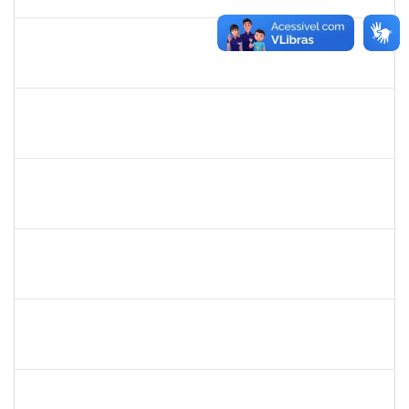
27/08/2019
Concluído
1561837
Susana Couto Pimentel
Docente
23007.00013192/2019-71
29/07/2019
26/08/2019
Concluído
1424176
Andre Mario Mendes da Silva
Docente
23007.00013342/2019-95
26/07/2019
24/08/2019
Concluído
1467312
Jacira Teixeira Castro
Docente
23007.00014404/2019-36
19/07/2019
17/08/2019
Concluído
1602367
José Péricles Diniz Bahia
Docente
23007.00010225/2019-58
15/05/2019
14/08/2019
Concluído
140340
Pedro Paulo Ferreira da Silva
Técnico
23007.00003950/2019-24
13/05/2019
12/08/2019
Concluído
1781055
Caillan Farias Silva
Técnico