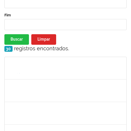
Fim
Buscar
Limpar
registros encontrados.
30
Matrícula
Nome
Cargo
Processo
Início
Fim
Status
1757910
Adriana Monteiro Carvalho Hupsel
Técnico
23007.00011817/2019-45
01/08/2019
29/09/2019
Concluído
1715969
Patricia Veiga Nascimento
Docente
23007.00013484/2019-44
29/06/2019
27/09/2019
Concluído