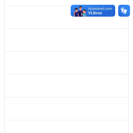
02/09/2019
Concluído
1716504
Amaranta Emilia Cesar dos Santos
Docente
23007.00031476/2018-39
01/06/2019
30/11/-0001
Concluído
1299507
Ana Cristina Fermino Soares
Docente
23007.00002837/2019-05
30/05/2019
29/08/2019
Concluído
1717024
Nilson Antonio Ferreira Roseira
Docente
23007.003851/2019-78
28/05/2019
27/07/2019
Concluído
1527893
Rita de Cácia Santos Chagas
Docente
23007.003763/2019-29
28/05/2019
27/07/2019
Concluído
2652407
João Maurício Dantas Batista
Técnico
23007.00009173/2019-41
23/05/2019
21/06/2019
Concluído
1873900
José Francisco Coutinho
Técnico