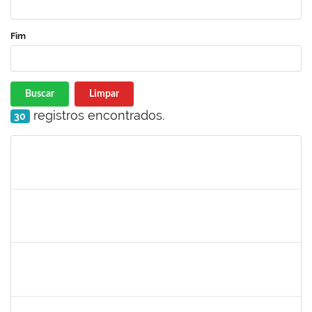
Fim
Buscar
Limpar
registros encontrados.
30
Matrícula
Nome
Cargo
Processo
Início
Fim
Status
2130358
Ana Paula Inácio Diório
Docente
23007.00014841/2019-71
11/07/2019
10/08/2019
Concluído
1553817
Djanilson Barbosa dos Santos
Docente
23007.002561/2019-85
08/07/2019
09/08/2019
Concluído