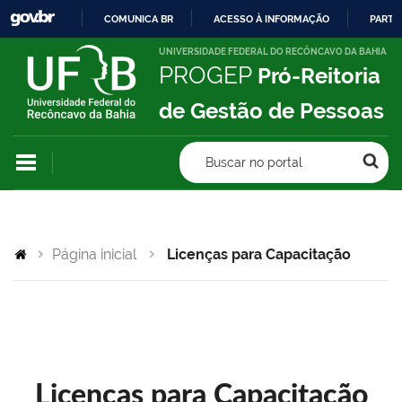
COMUNICA BR
ACESSO À INFORMAÇÃO
PARTI
IR
UNIVERSIDADE FEDERAL DO RECÔNCAVO DA BAHIA
PROGEP
Pró-Reitoria
PARA
O
de Gestão de Pessoas
CONTEÚDO
Buscar no portal
Página inicial
Licenças para Capacitação
Licenças para Capacitação