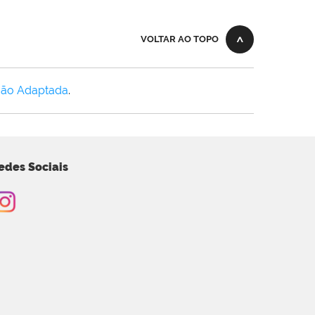
VOLTAR AO TOPO
Não Adaptada
.
edes Sociais