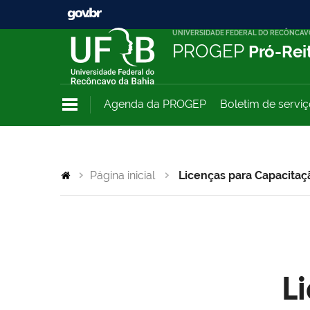
UNIVERSIDADE FEDERAL DO RECÔNCAV
PROGEP
Pró-Rei
Agenda da PROGEP
Boletim de servi
Página inicial
Licenças para Capacitaç
L