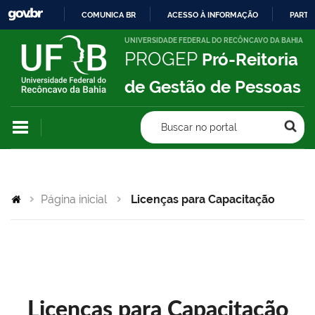
COMUNICA BR
ACESSO À INFORMAÇÃO
PARTI
IR
UNIVERSIDADE FEDERAL DO RECÔNCAVO DA BAHIA
PROGEP
Pró-Reitoria
PARA
O
de Gestão de Pessoas
CONTEÚDO
Buscar no portal
Página inicial
Licenças para Capacitação
Licenças para Capacitação