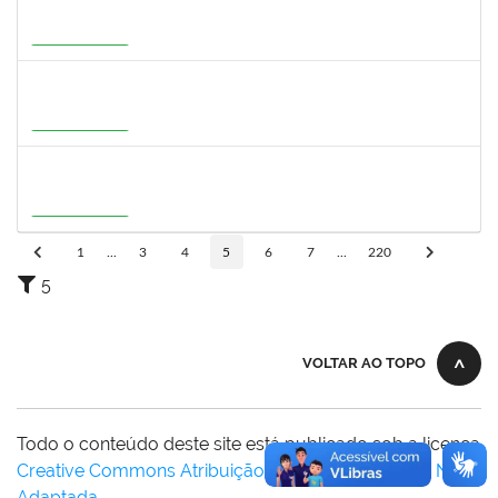
1933679
ITALO RICARDO SANTOS ALELUIA
Docente
23007.00004585/2026-27
01/08/2026
29/10/2026
Em Andamento
1716221
LEANDRO ANTONIO DE ALMEIDA
Docente
23007.00008130/2026-51
01/08/2026
29/10/2026
Em Andamento
3159765
ANA LUISA DE CASTRO COIMBRA
Docente
23007.00007639/2026-19
30/07/2026
27/10/2026
Em Andamento
1
...
3
4
5
6
7
...
220
5
VOLTAR AO TOPO
Todo o conteúdo deste site está publicado sob a licença
Creative Commons Atribuição-SemDerivações 3.0 Não
Adaptada
.