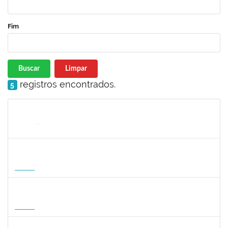
Fim
Buscar
Limpar
registros encontrados.
5
Matrícula
Nome
Cargo
Processo
Início
Fim
Status
1568651
DORIS FIRMINO RABELO
Docente
23007.00005239/2026-23
17/08/2026
14/11/2026
Futuro
1295826
PAULA HAYASI PINHO
Docente
23007.00008193/2026-96
15/08/2026
12/11/2026
Futuro