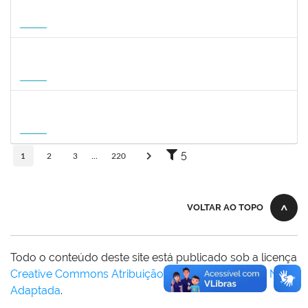
1359156
CLAUDIA FEIO DA MAIA LIMA
Docente
23007.00010464/2026-83
26/10/2026
23/01/2027
Futuro
2309762
LUCIO JOSE DE SA LEITAO AGRA
Docente
23007.00004584/2026-54
01/10/2026
20/12/2026
Futuro
1745518
DAVID ROMAO TEIXEIRA
Docente
23007.00010715/2026-96
01/10/2026
29/12/2026
Futuro
5
1
2
3
...
220
VOLTAR AO TOPO
Todo o conteúdo deste site está publicado sob a licença
Creative Commons Atribuição-SemDerivações 3.0 Não
Adaptada
.