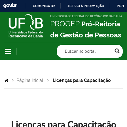
COMUNICA BR
ACESSO À INFORMAÇÃO
PARTI
IR
UNIVERSIDADE FEDERAL DO RECÔNCAVO DA BAHIA
PROGEP
Pró-Reitoria
PARA
O
de Gestão de Pessoas
CONTEÚDO
Buscar no portal
Página inicial
Licenças para Capacitação
Licenças para Capacitação