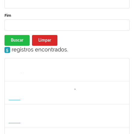
Fim
Buscar
Limpar
registros encontrados.
5
Matrícula
Nome
Cargo
Processo
Início
Fim
Status
3064953
EVANDRO DE OLIVEIRA MAGALHÃES FILHO
Docente
3007.00000880/2026-55
08/04/2027
06/07/2027
Futuro
1162621
WILLIAM OLIVEIRA SILVA SANTOS
Técnico
23007.00012085/2025-66
11/01/2027
05/02/2027
Futuro