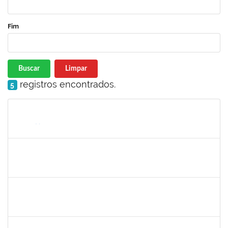
Fim
Buscar
Limpar
registros encontrados.
5
Matrícula
Nome
Cargo
Processo
Início
Fim
Status
1716504
Amaranta Emilia Cesar dos Santos
Docente
23007.00031476/2018-39
01/06/2019
30/11/-0001
Concluído
1299507
Ana Cristina Fermino Soares
Docente
23007.00002837/2019-05
30/05/2019
29/08/2019
Concluído