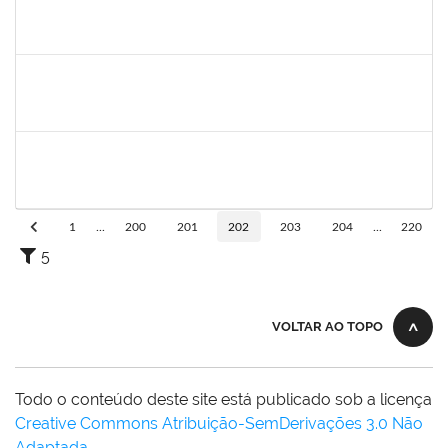
1717024
Nilson Antonio Ferreira Roseira
Docente
23007.003851/2019-78
28/05/2019
27/07/2019
Concluído
1527893
Rita de Cácia Santos Chagas
Docente
23007.003763/2019-29
28/05/2019
27/07/2019
Concluído
2652407
João Maurício Dantas Batista
Técnico
23007.00009173/2019-41
23/05/2019
21/06/2019
Concluído
1
...
200
201
202
203
204
...
220
5
VOLTAR AO TOPO
Todo o conteúdo deste site está publicado sob a licença
Creative Commons Atribuição-SemDerivações 3.0 Não
Adaptada
.