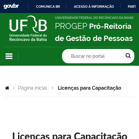
COMUNICA BR
ACESSO À INFORMAÇÃO
PARTI
IR
UNIVERSIDADE FEDERAL DO RECÔNCAVO DA BAHIA
PROGEP
Pró-Reitoria
PARA
O
de Gestão de Pessoas
CONTEÚDO
Buscar no portal
Página inicial
Licenças para Capacitação
Licenças para Capacitação