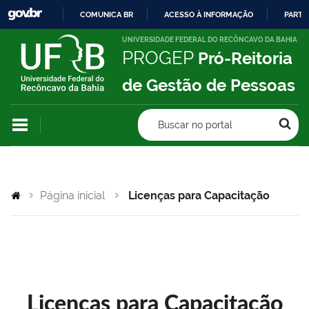
COMUNICA BR
ACESSO À INFORMAÇÃO
PARTI
IR
UNIVERSIDADE FEDERAL DO RECÔNCAVO DA BAHIA
PROGEP
Pró-Reitoria
PARA
O
de Gestão de Pessoas
CONTEÚDO
Buscar no portal
Página inicial
Licenças para Capacitação
Licenças para Capacitação