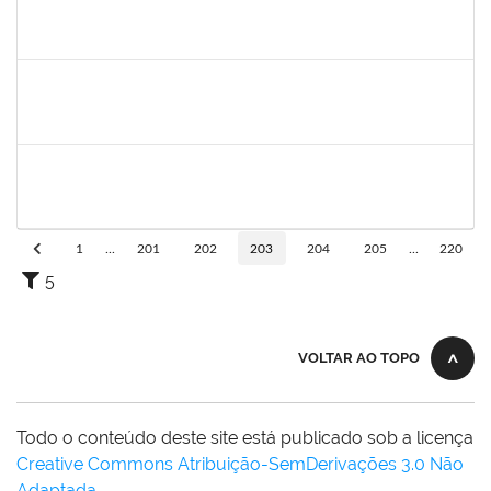
1602367
José Péricles Diniz Bahia
Docente
23007.00010225/2019-58
15/05/2019
14/08/2019
Concluído
140340
Pedro Paulo Ferreira da Silva
Técnico
23007.00003950/2019-24
13/05/2019
12/08/2019
Concluído
1836241
Rodrigo Fernandes Cunha
Técnico
23007.0010214/2019-64
13/05/2019
11/06/2019
Concluído
1
...
201
202
203
204
205
...
220
5
VOLTAR AO TOPO
Todo o conteúdo deste site está publicado sob a licença
Creative Commons Atribuição-SemDerivações 3.0 Não
Adaptada
.