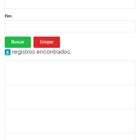
Fim
Buscar
Limpar
registros encontrados.
5
Matrícula
Nome
Cargo
Processo
Início
Fim
Status
1873900
José Francisco Coutinho
Técnico
23007.00005909/2019-93
21/05/2019
19/06/2019
Concluído
1198810
Isabel Cristina Ferreira dos Reis
Docente
23007.0006216/2019-49
15/05/2019
31/07/2019
Concluído