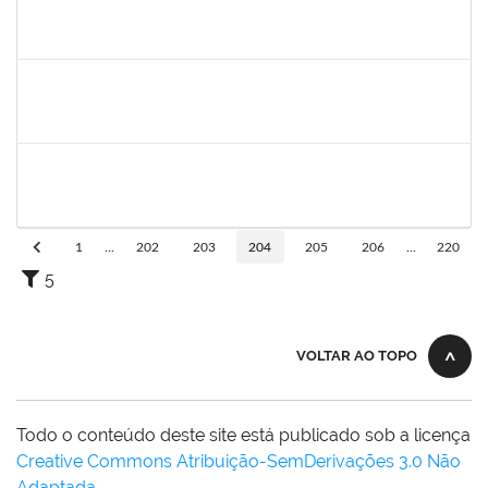
1525345
Nilson Weisheimer
Docente
23007.2815/2019-17
11/05/2019
11/08/2019
Concluído
1754170
François Santos de Brito
Técnico
23007.0009952/2019-57
08/05/2019
06/06/2019
Concluído
Maria Bárbara Gonçalves
Técnico
23007.0003590/2019-44
06/05/2019
04/06/2019
Concluído
1
...
202
203
204
205
206
...
220
5
VOLTAR AO TOPO
Todo o conteúdo deste site está publicado sob a licença
Creative Commons Atribuição-SemDerivações 3.0 Não
Adaptada
.