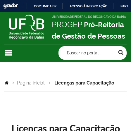
COMUNICA BR
ACESSO À INFORMAÇÃO
PARTI
IR
UNIVERSIDADE FEDERAL DO RECÔNCAVO DA BAHIA
PROGEP
Pró-Reitoria
PARA
O
de Gestão de Pessoas
CONTEÚDO
Buscar no portal
Página inicial
Licenças para Capacitação
Licenças para Capacitação