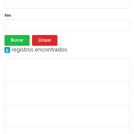
Fim
Buscar
Limpar
registros encontrados.
5
Matrícula
Nome
Cargo
Processo
Início
Fim
Status
1856918
Tércio de Miranda Rogério de Souza
Técnico
23007.0011148/2019-66
13/05/2019
14/06/2019
Concluído
1781055
Caillan Farias Silva
Técnico
23007.00012176/2019-52
13/05/2019
12/08/2019
Concluído