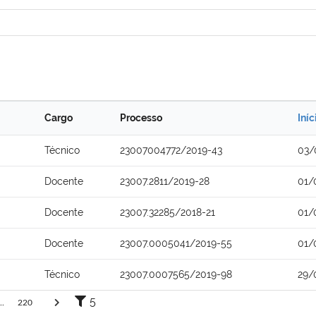
Cargo
Processo
Iníc
Técnico
23007004772/2019-43
03/
Docente
23007.2811/2019-28
01/
Docente
23007.32285/2018-21
01/
Docente
23007.0005041/2019-55
01/
Técnico
23007.0007565/2019-98
29/
5
..
220