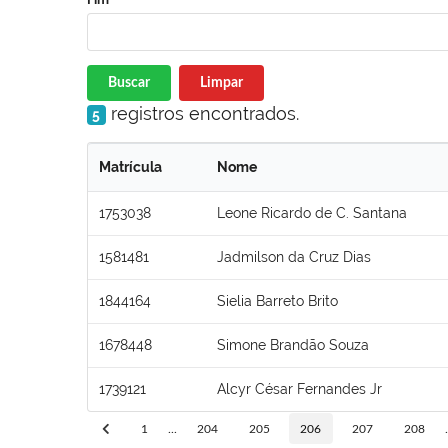
Buscar
Limpar
registros encontrados.
5
Matrícula
Nome
1753038
Leone Ricardo de C. Santana
1581481
Jadmilson da Cruz Dias
1844164
Sielia Barreto Brito
1678448
Simone Brandão Souza
1739121
Alcyr César Fernandes Jr
1
...
204
205
206
207
208
.