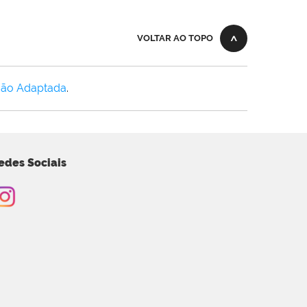
VOLTAR AO TOPO
Não Adaptada
.
edes Sociais