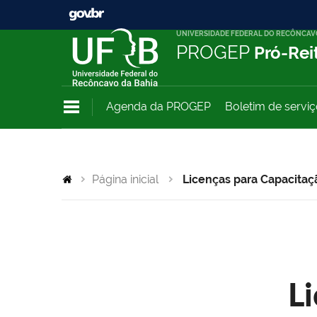
UNIVERSIDADE FEDERAL DO RECÔNCAV
PROGEP
Pró-Rei
Agenda da PROGEP
Boletim de servi
Página inicial
Licenças para Capacitaç
L