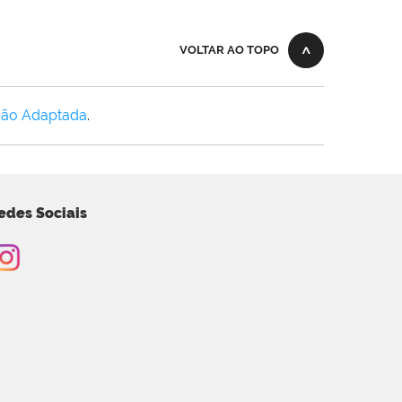
VOLTAR AO TOPO
Não Adaptada
.
edes Sociais