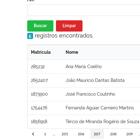
Buscar
Limpar
registros encontrados.
5
Matrícula
Nome
285232
Ana Maria Coelho
2652407
João Maurício Dantas Batista
1873900
José Francisco Coutinho
1754476
Fernanda Aguiar Carneiro Martins
1856918
Tércio de Miranda Rogério de Souza
1
...
205
206
207
208
209
.