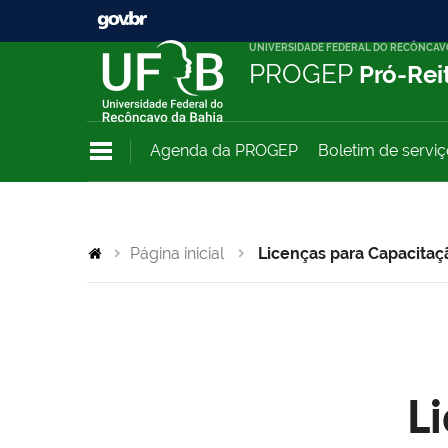
UNIVERSIDADE FEDERAL DO RECÔNCAV
PROGEP
Pró-Rei
Agenda da PROGEP
Boletim de servi
Página inicial
Licenças para Capacitaç
L