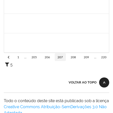
283304
Luiz Haroldo Peixoto da Silva
Técnico
23007.0008233/2019-07
15/04/2019
13/07/2019
Concluído
1752810
Shirley Guimarães Araújo
Técnico
23007.0008620/2019-34
15/04/2019
31/05/2019
Concluído
1532399
Karina Zanoti Fonseca
Docente
23007.31541/2018-30
08/04/2019
06/07/2019
Concluído
1
...
205
206
207
208
209
...
220
5
VOLTAR AO TOPO
Todo o conteúdo deste site está publicado sob a licença
Creative Commons Atribuição-SemDerivações 3.0 Não
Adaptada
.