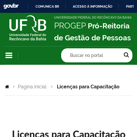
COMUNICA BR
ACESSO À INFORMAÇÃO
PARTI
IR
UNIVERSIDADE FEDERAL DO RECÔNCAVO DA BAHIA
PROGEP
Pró-Reitoria
PARA
O
de Gestão de Pessoas
CONTEÚDO
Buscar no portal
Página inicial
Licenças para Capacitação
Licenças para Capacitação