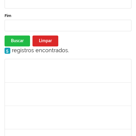
Fim
Buscar
Limpar
registros encontrados.
5
Matrícula
Nome
Cargo
Processo
Início
Fim
Status
1221903
Isabella de Matos Mendes da Silva
Docente
23007.31561/2018-72
16/04/2019
11/07/2019
Concluído
1761039
Andre Luiz Valverde de Carvalho
Técnico
23007.00030960/2018-03
15/04/2019
14/07/2019
Concluído