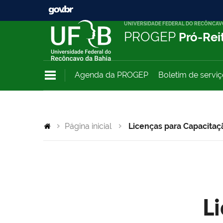
UNIVERSIDADE FEDERAL DO RECÔNCAV
PROGEP
Pró-Rei
Agenda da PROGEP
Boletim de servi
Página inicial
Licenças para Capacitaç
L