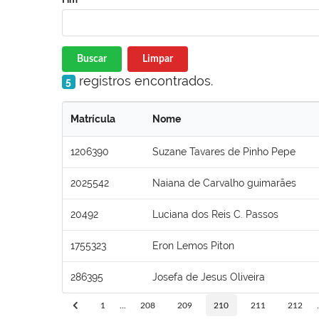
Buscar
Limpar
registros encontrados.
5
Matrícula
Nome
1206390
Suzane Tavares de Pinho Pepe
2025542
Naiana de Carvalho guimarães
20492
Luciana dos Reis C. Passos
1755323
Eron Lemos Piton
286395
Josefa de Jesus Oliveira
1
...
208
209
210
211
212
.