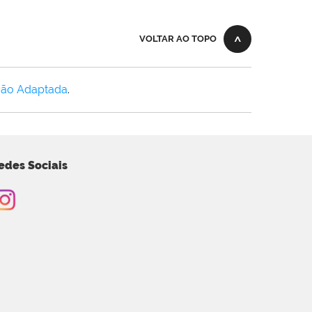
VOLTAR AO TOPO
Não Adaptada
.
edes Sociais