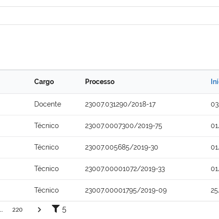
Cargo
Processo
In
Docente
23007.031290/2018-17
03
Técnico
23007.0007300/2019-75
01
Técnico
23007.005685/2019-30
01
Técnico
23007.00001072/2019-33
01
Técnico
23007.00001795/2019-09
25
5
..
220