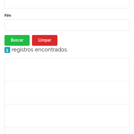
Fim
Buscar
Limpar
registros encontrados.
5
Matrícula
Nome
Cargo
Processo
Início
Fim
Status
285232
Ana Maria Coelho
Técnico
23007.005420/2019-07
25/03/2019
24/06/2019
Concluído
286395
Josefa de Jesus Oliveira
Técnico
23007.00001795/2019-09
25/03/2019
24/05/2019
Concluído