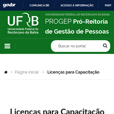
COMUNICA BR
ACESSO À INFORMAÇÃO
PARTI
IR
UNIVERSIDADE FEDERAL DO RECÔNCAVO DA BAHIA
PROGEP
Pró-Reitoria
PARA
O
de Gestão de Pessoas
CONTEÚDO
Buscar no portal
Página inicial
Licenças para Capacitação
Licenças para Capacitação