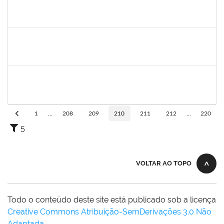
1755063
Juliana das Neves Santos
Técnico
23007.003359/2019-73
18/03/2019
16/04/2019
Concluído
1754476
Fernanda Aguiar Carneiro Martins
Docente
23007.002127/2019-66
18/03/2019
17/06/2019
Concluído
1651330
Ana Rita Santiago
Docente
23007.021409/2018-54
11/03/2019
10/06/2019
Concluído
1
...
208
209
210
211
212
...
220
5
VOLTAR AO TOPO
Todo o conteúdo deste site está publicado sob a licença
Creative Commons Atribuição-SemDerivações 3.0 Não
Adaptada
.