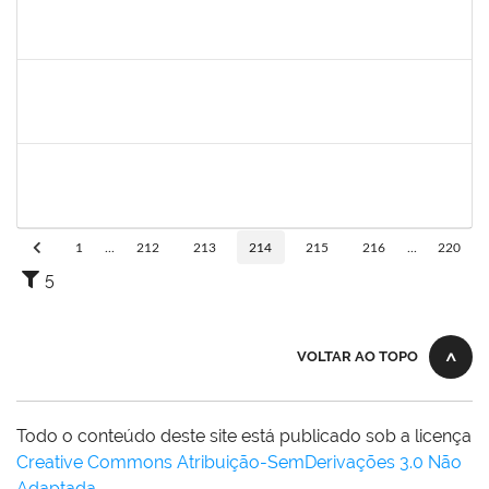
flavia
30/11/-0001
30/11/-0001
Concluído
maria fabiana
30/11/-0001
30/11/-0001
Concluído
lelia
30/11/-0001
30/11/-0001
Concluído
1
...
212
213
214
215
216
...
220
5
VOLTAR AO TOPO
Todo o conteúdo deste site está publicado sob a licença
Creative Commons Atribuição-SemDerivações 3.0 Não
Adaptada
.