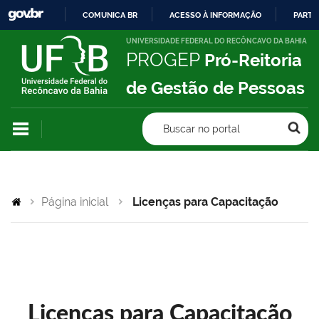
COMUNICA BR
ACESSO À INFORMAÇÃO
PARTI
IR
UNIVERSIDADE FEDERAL DO RECÔNCAVO DA BAHIA
PROGEP
Pró-Reitoria
PARA
O
de Gestão de Pessoas
CONTEÚDO
Buscar no portal
Página inicial
Licenças para Capacitação
Licenças para Capacitação