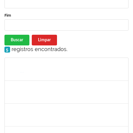
Fim
Buscar
Limpar
registros encontrados.
5
Matrícula
Nome
Cargo
Processo
Início
Fim
Status
1328349
LAVINE SILVA MATOS
Técnico
23007.00004163/2023-81
31/08/2009
29/09/2023
Concluído
robson de jes
30/11/-0001
30/11/-0001
Concluído