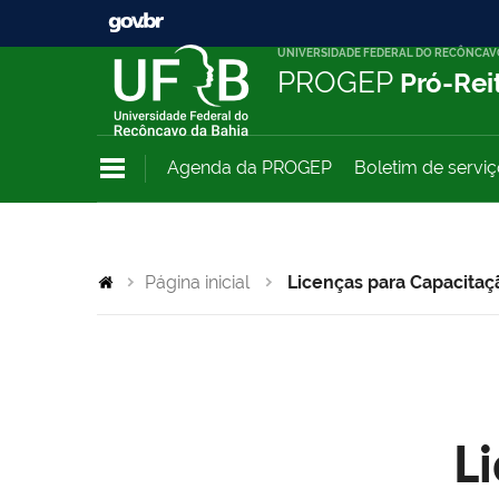
UNIVERSIDADE FEDERAL DO RECÔNCAV
PROGEP
Pró-Rei
Agenda da PROGEP
Boletim de servi
Página inicial
Licenças para Capacitaç
L