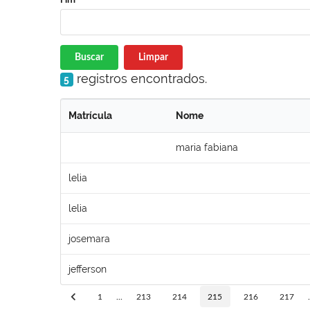
Buscar
Limpar
registros encontrados.
5
Matrícula
Nome
maria fabiana
lelia
lelia
josemara
jefferson
1
...
213
214
215
216
217
.