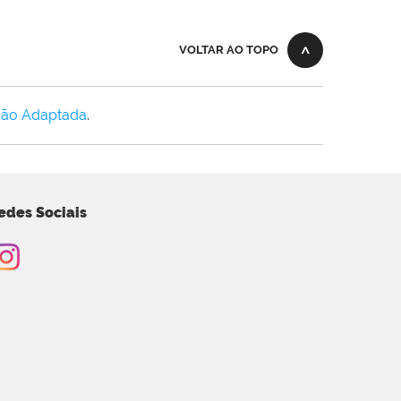
VOLTAR AO TOPO
Não Adaptada
.
edes Sociais