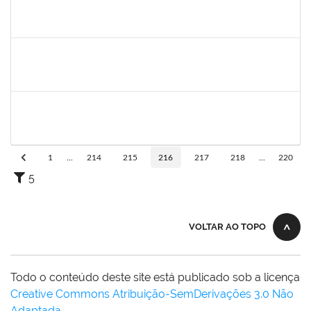
aida
30/11/-0001
30/11/-0001
Concluído
marcio siões
30/11/-0001
30/11/-0001
Concluído
ritta
30/11/-0001
30/11/-0001
Concluído
1
...
214
215
216
217
218
...
220
5
VOLTAR AO TOPO
Todo o conteúdo deste site está publicado sob a licença
Creative Commons Atribuição-SemDerivações 3.0 Não
Adaptada
.