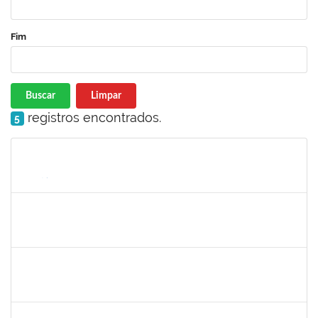
Fim
Buscar
Limpar
registros encontrados.
5
Matrícula
Nome
Cargo
Processo
Início
Fim
Status
romenique
Selecione...
30/11/-0001
30/11/-0001
Concluído
rodrigo fernandes
30/11/-0001
30/11/-0001
Concluído