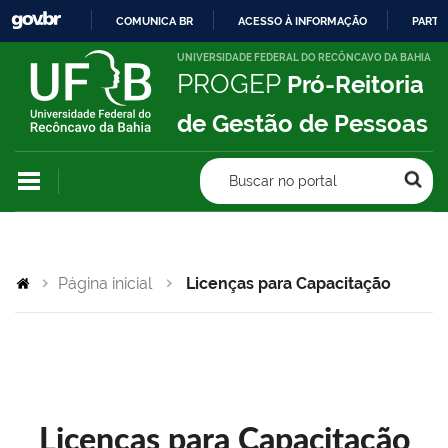
COMUNICA BR
ACESSO À INFORMAÇÃO
PARTI
IR
UNIVERSIDADE FEDERAL DO RECÔNCAVO DA BAHIA
PROGEP
Pró-Reitoria
PARA
O
de Gestão de Pessoas
CONTEÚDO
Buscar no portal
Página inicial
Licenças para Capacitação
Licenças para Capacitação