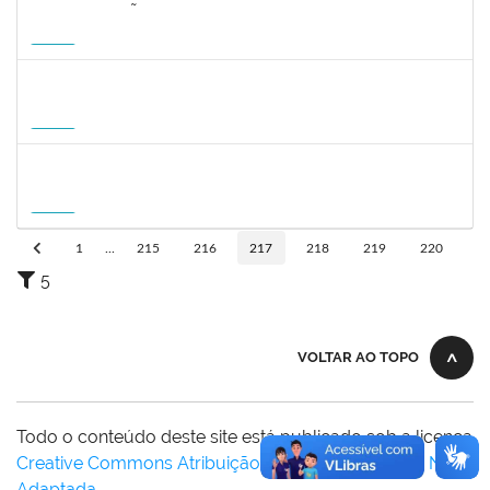
2323268
LUCIANO SIMÕES DE SOUZA
Docente
23007.00006554/2026-20
20/08/2026
17/11/2026
Futuro
1215877
CLAUDIO MANOEL DUARTE DE SOUZA
Docente
23007.00007605/2026-64
21/08/2026
18/11/2026
Futuro
1215877
CLAUDIO MANOEL DUARTE DE SOUZA
Docente
23007.00007605/2026-64
21/08/2026
18/11/2026
Futuro
1
...
215
216
217
218
219
220
5
VOLTAR AO TOPO
Todo o conteúdo deste site está publicado sob a licença
Creative Commons Atribuição-SemDerivações 3.0 Não
Adaptada
.