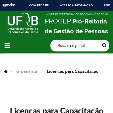
COMUNICA BR
ACESSO À INFORMAÇÃO
PARTI
IR
UNIVERSIDADE FEDERAL DO RECÔNCAVO DA BAHIA
PROGEP
Pró-Reitoria
PARA
O
de Gestão de Pessoas
CONTEÚDO
Buscar no portal
Página inicial
Licenças para Capacitação
Licenças para Capacitação