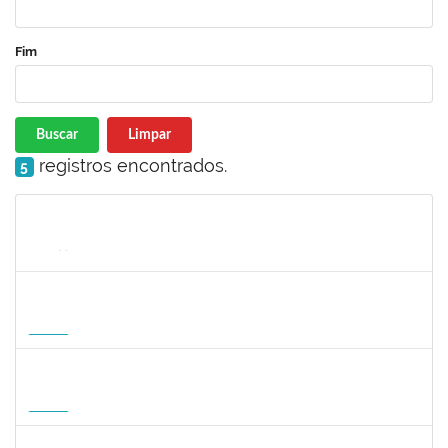
Fim
Buscar
Limpar
registros encontrados.
5
Matrícula
Nome
Cargo
Processo
Início
Fim
Status
1935998
DENIS RENAN CORREA
Docente
23007.00008895/2026-57
18/08/2026
15/11/2026
Futuro
1007053
ANDRE DIAS DE AZEVEDO NETO
Docente
23007.00004811/2026-36
17/08/2026
15/11/2026
Futuro