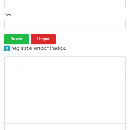
Fim
Buscar
Limpar
registros encontrados.
5
Matrícula
Nome
Cargo
Processo
Início
Fim
Status
thiago lus
30/11/-0001
30/11/-0001
Concluído
camilla
30/11/-0001
30/11/-0001
Concluído