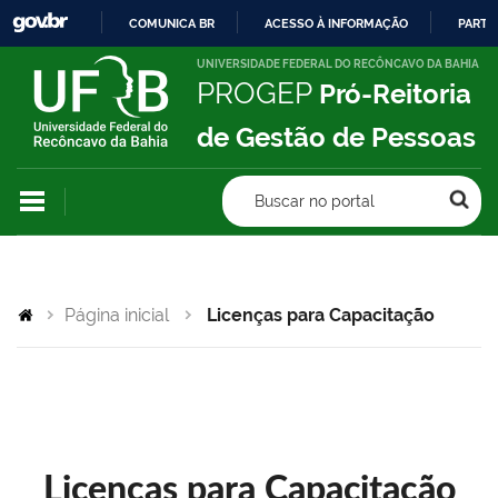
COMUNICA BR
ACESSO À INFORMAÇÃO
PARTI
IR
UNIVERSIDADE FEDERAL DO RECÔNCAVO DA BAHIA
PROGEP
Pró-Reitoria
PARA
O
de Gestão de Pessoas
CONTEÚDO
Buscar no portal
Página inicial
Licenças para Capacitação
Licenças para Capacitação