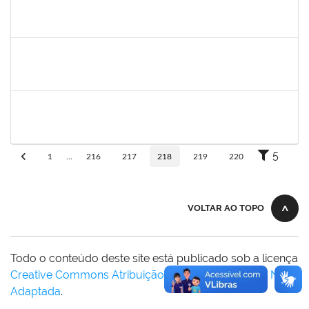
bianca
30/11/-0001
30/11/-0001
Concluído
rosana
30/11/-0001
30/11/-0001
Concluído
frederico
30/11/-0001
30/11/-0001
Concluído
5
1
...
216
217
218
219
220
VOLTAR AO TOPO
Todo o conteúdo deste site está publicado sob a licença
Creative Commons Atribuição-SemDerivações 3.0 Não
Adaptada
.