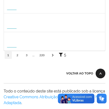
1359156
CLAUDIA FEIO DA MAIA LIMA
Docente
23007.00010464/2026-83
26/10/2026
23/01/2027
Futuro
2309762
LUCIO JOSE DE SA LEITAO AGRA
Docente
23007.00004584/2026-54
01/10/2026
20/12/2026
Futuro
1745518
DAVID ROMAO TEIXEIRA
Docente
23007.00010715/2026-96
01/10/2026
29/12/2026
Futuro
5
1
2
3
...
220
VOLTAR AO TOPO
Todo o conteúdo deste site está publicado sob a licença
Creative Commons Atribuição-SemDerivações 3.0 Não
Adaptada
.