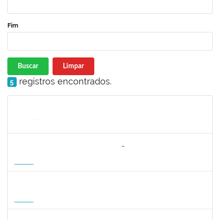
Fim
Buscar
Limpar
registros encontrados.
5
Matrícula
Nome
Cargo
Processo
Início
Fim
Status
3064953
EVANDRO DE OLIVEIRA MAGALHÃES FILHO
Docente
3007.00000880/2026-55
08/04/2027
06/07/2027
Futuro
1162621
WILLIAM OLIVEIRA SILVA SANTOS
Técnico
23007.00012085/2025-66
11/01/2027
05/02/2027
Futuro