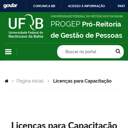
COMUNICA BR
ACESSO À INFORMAÇÃO
PARTI
IR
UNIVERSIDADE FEDERAL DO RECÔNCAVO DA BAHIA
PROGEP
Pró-Reitoria
PARA
O
de Gestão de Pessoas
CONTEÚDO
Buscar no portal
Página inicial
Licenças para Capacitação
Licenças para Capacitação