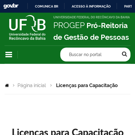
COMUNICA BR
ACESSO À INFORMAÇÃO
PARTI
IR
UNIVERSIDADE FEDERAL DO RECÔNCAVO DA BAHIA
PROGEP
Pró-Reitoria
PARA
O
de Gestão de Pessoas
CONTEÚDO
Buscar no portal
Página inicial
Licenças para Capacitação
Licenças para Capacitação