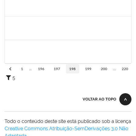
1557753
Mariana Andrea da Silva Casali Simões
Técnico
23007.00003876/2019-82
08/07/2019
05/10/2019
Concluído
1760198
Adriana Santos Ribeiro
Técnico
23007.0002506/2019-18
08/07/2019
05/10/2019
Concluído
1856918
Tércio de Miranda Rogério de Souza
Técnico
23007.0011148/2019-66
08/07/2019
27/08/2019
Concluído
1
...
196
197
198
199
200
...
220
5
VOLTAR AO TOPO
Todo o conteúdo deste site está publicado sob a licença
Creative Commons Atribuição-SemDerivações 3.0 Não
Adaptada
.