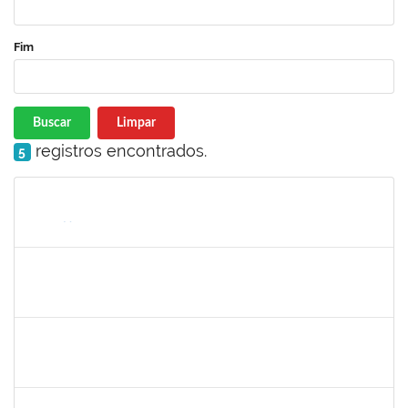
Fim
Buscar
Limpar
registros encontrados.
5
Matrícula
Nome
Cargo
Processo
Início
Fim
Status
2130358
Ana Paula Inácio Diório
Docente
23007.00014841/2019-71
11/07/2019
10/08/2019
Concluído
1553817
Djanilson Barbosa dos Santos
Docente
23007.002561/2019-85
08/07/2019
09/08/2019
Concluído