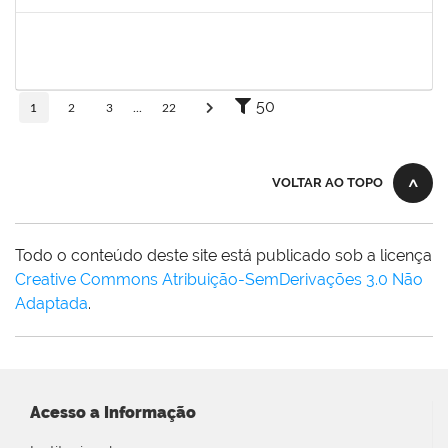
Concluído
1162621
WILLIAM OLIVEIRA SILVA SANTOS
Técnico
23007.00012085/2025-66
18/02/2026
27/03/2026
Concluído
50
1
2
3
...
22
VOLTAR AO TOPO
Todo o conteúdo deste site está publicado sob a licença
Creative Commons Atribuição-SemDerivações 3.0 Não
Adaptada
.
Acesso a Informação