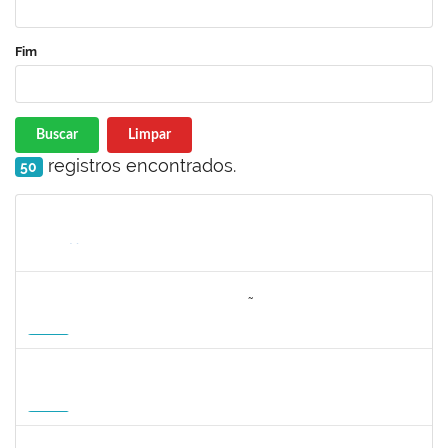
Fim
Buscar
Limpar
registros encontrados.
50
Matrícula
Nome
Cargo
Processo
Início
Fim
Status
3064953
EVANDRO DE OLIVEIRA MAGALHÃES FILHO
Docente
3007.00000880/2026-55
08/04/2027
06/07/2027
Futuro
1162621
WILLIAM OLIVEIRA SILVA SANTOS
Técnico
23007.00012085/2025-66
11/01/2027
05/02/2027
Futuro