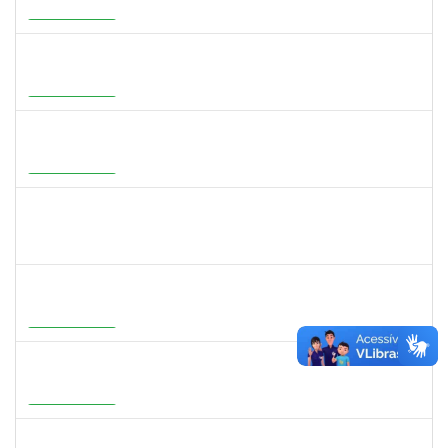
23007.00000755/2026-35
01/07/2026
28/09/2026
Em Andamento
1277032
RENATA PITOMBO CIDREIRA
Docente
23007.00002900/2026-29
01/07/2026
28/09/2026
Em Andamento
1647396
ADRIANA REGINA BAGALDO
Docente
23007.00006364/2026-09
08/06/2026
05/09/2026
Em Andamento
1558280
JANETE DOS SANTOS
Técnico
23007.00007111/2026-16
08/06/2026
22/06/2026
Concluído
1273255
CAROLINE COSTA BOURBON
Docente
23007.00004668/2026-17
22/05/2026
20/08/2026
Em Andamento
2316943
MARIANGELA COSTA VIEIRA
23007.00001878/2026-75
20/05/2026
19/08/2026
Em Andamento
1526112