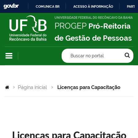
COMUNICA BR
ACESSO À INFORMAÇÃO
PARTI
IR
UNIVERSIDADE FEDERAL DO RECÔNCAVO DA BAHIA
PROGEP
Pró-Reitoria
PARA
O
de Gestão de Pessoas
CONTEÚDO
Buscar no portal
Página inicial
Licenças para Capacitação
Licenças para Capacitação