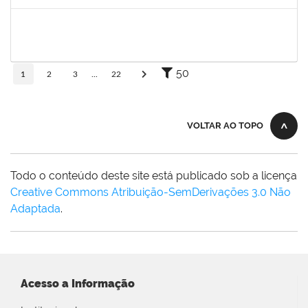
Concluído
3145225
PRISCILLA LEONNOR ALENCAR FERREIRA
Docente
23007.00023303/2025-14
17/02/2026
17/05/2026
Concluído
50
1
2
3
...
22
VOLTAR AO TOPO
Todo o conteúdo deste site está publicado sob a licença
Creative Commons Atribuição-SemDerivações 3.0 Não
Adaptada
.
Acesso a Informação