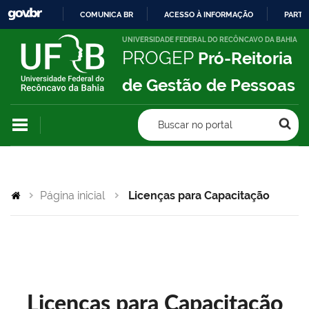
COMUNICA BR
ACESSO À INFORMAÇÃO
PARTI
IR
UNIVERSIDADE FEDERAL DO RECÔNCAVO DA BAHIA
PROGEP
Pró-Reitoria
PARA
O
de Gestão de Pessoas
CONTEÚDO
Buscar no portal
Página inicial
Licenças para Capacitação
Licenças para Capacitação