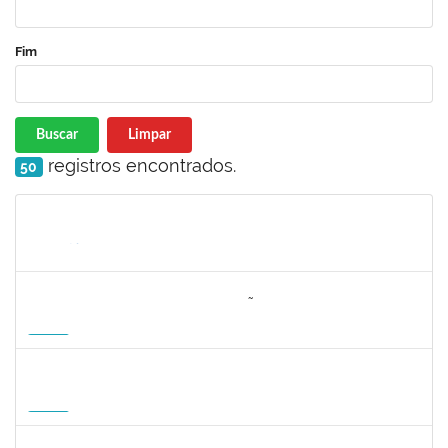
Fim
Buscar
Limpar
registros encontrados.
50
Matrícula
Nome
Cargo
Processo
Início
Fim
Status
3064953
EVANDRO DE OLIVEIRA MAGALHÃES FILHO
Docente
3007.00000880/2026-55
08/04/2027
06/07/2027
Futuro
1162621
WILLIAM OLIVEIRA SILVA SANTOS
Técnico
23007.00012085/2025-66
11/01/2027
05/02/2027
Futuro