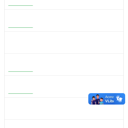
23007.00002900/2026-29
01/07/2026
28/09/2026
Em Andamento
1647396
ADRIANA REGINA BAGALDO
Docente
23007.00006364/2026-09
08/06/2026
05/09/2026
Em Andamento
1558280
JANETE DOS SANTOS
Técnico
23007.00007111/2026-16
08/06/2026
22/06/2026
Concluído
1273255
CAROLINE COSTA BOURBON
Docente
23007.00004668/2026-17
22/05/2026
20/08/2026
Em Andamento
2316943
MARIANGELA COSTA VIEIRA
23007.00001878/2026-75
20/05/2026
19/08/2026
Em Andamento
1526112
ELIANA SANTOS DE SOUZA
Técnico
23007.00006288/2026-24
11/05/2026
04/06/2026
Concluído
2387155