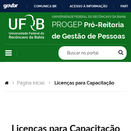
COMUNICA BR
ACESSO À INFORMAÇÃO
PARTI
IR
UNIVERSIDADE FEDERAL DO RECÔNCAVO DA BAHIA
PROGEP
Pró-Reitoria
PARA
O
de Gestão de Pessoas
CONTEÚDO
Buscar no portal
Página inicial
Licenças para Capacitação
Licenças para Capacitação