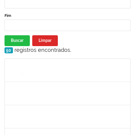
Fim
Buscar
Limpar
registros encontrados.
50
Matrícula
Nome
Cargo
Processo
Início
Fim
Status
1717960
Ana Verônica Rodrigues da Silva
Docente
23007.0006370/2019-62
06/05/2019
04/06/2019
Concluído
1996463
Flaviane Santos de Souza
Técnico
23007.00000066/2019-35
02/05/2019
31/07/2019
Concluído