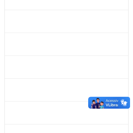
23007.005420/2019-07
25/03/2019
24/06/2019
Concluído
286395
Josefa de Jesus Oliveira
Técnico
23007.00001795/2019-09
25/03/2019
24/05/2019
Concluído
1755063
Juliana das Neves Santos
Técnico
23007.003359/2019-73
18/03/2019
16/04/2019
Concluído
1754476
Fernanda Aguiar Carneiro Martins
Docente
23007.002127/2019-66
18/03/2019
17/06/2019
Concluído
1651330
Ana Rita Santiago
Docente
23007.021409/2018-54
11/03/2019
10/06/2019
Concluído
1733433
Luana Souza Silveira
Técnico
23007.00000783/2019-76
07/03/2019
06/04/2019
Concluído
1759148