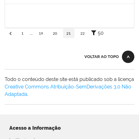
Concluído
flavia
30/11/-0001
30/11/-0001
Concluído
50
1
...
19
20
21
22
VOLTAR AO TOPO
Todo o conteúdo deste site está publicado sob a licença
Creative Commons Atribuição-SemDerivações 3.0 Não
Adaptada
.
Acesso a Informação